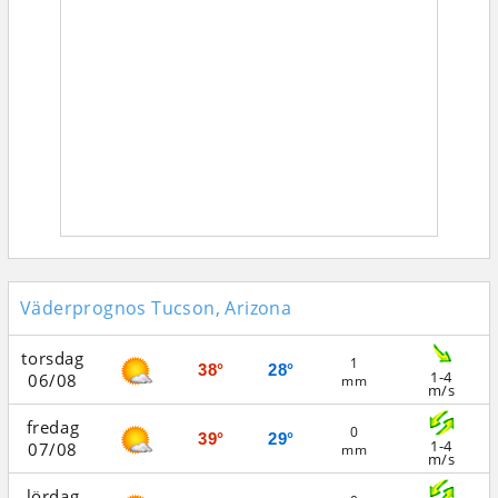
Väderprognos Tucson, Arizona
torsdag
1
38°
28°
1-4
06/08
mm
m/s
fredag
0
39°
29°
1-4
07/08
mm
m/s
lördag