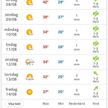
0
42°
29°
1-4
08/08
mm
m/s
söndag
1
38°
27°
1-3
09/08
mm
m/s
måndag
1
34°
26°
1-3
10/08
mm
m/s
tisdag
1
35°
26°
1-3
11/08
mm
m/s
onsdag
4
34°
26°
1-3
12/08
mm
m/s
torsdag
2
32°
25°
1-2
13/08
mm
m/s
fredag
0
37°
25°
1-3
14/08
mm
m/s
Visa text
Max
Min
Nederbörd
Vind