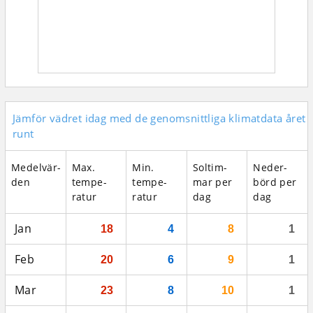
Jämför vädret idag med de genomsnittliga klimatdata året
runt
Medel­vär­
Max.
Min.
Sol­tim­
Neder­
den
tempe­
tempe­
mar per
börd per
ratur
ratur
dag
dag
Jan
18
4
8
1
Feb
20
6
9
1
Mar
23
8
10
1