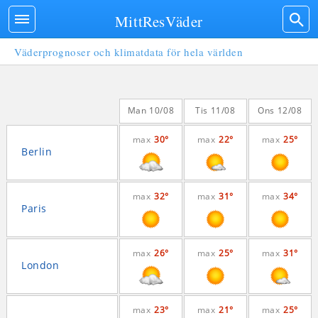
MittResVäder
Väderprognoser och klimatdata för hela världen
Man 10/08
Tis 11/08
Ons 12/08
max
30°
max
22°
max
25°
Berlin
max
32°
max
31°
max
34°
Paris
max
26°
max
25°
max
31°
London
max
23°
max
21°
max
25°