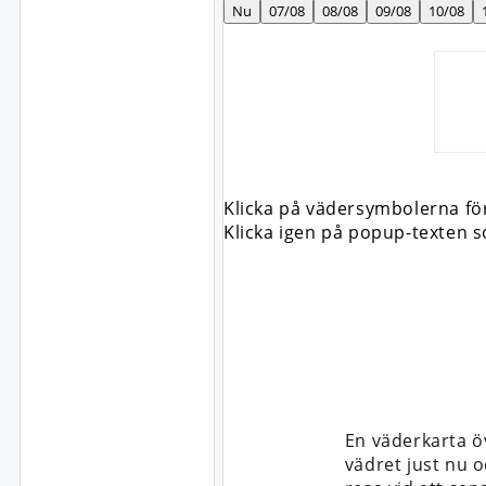
Nu
07/08
08/08
09/08
10/08
Klicka på vädersymbolerna för
Klicka igen på popup-texten s
En väderkarta ö
vädret just nu o