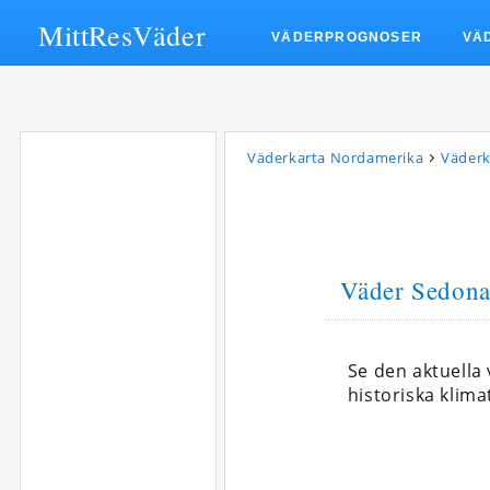
MittResVäder
VÄDERPROGNOSER
VÄ
Väderkarta Nordamerika
Väderk
Väder Sedon
Se den aktuella
historiska klima