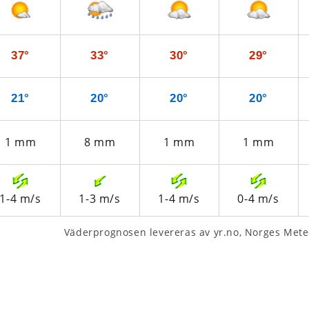
37°
33°
30°
29°
21°
20°
20°
20°
1
mm
8
mm
1
mm
1
mm
1-4
m/s
1-3
m/s
1-4
m/s
0-4
m/s
Väderprognosen levereras av yr.no, Norges Meteo