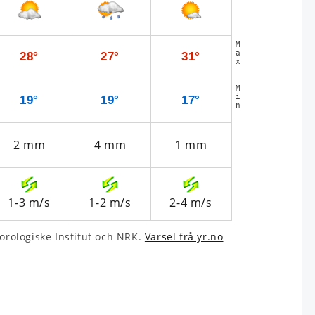
M
a
28°
27°
31°
x
M
i
19°
19°
17°
n
2
mm
4
mm
1
mm
1-3
m/s
1-2
m/s
2-4
m/s
­rologiske Institut och NRK.
Varsel frå yr.no