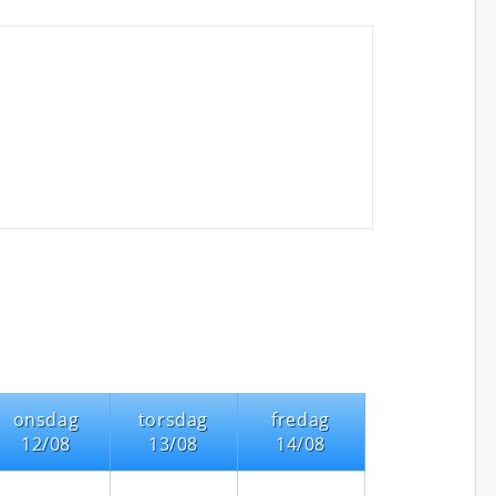
onsdag
torsdag
fredag
12/08
13/08
14/08