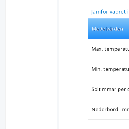
Jämför vädret 
Medel­värden
Max. temperat
Min. temperatu
Soltimmar per 
Nederbörd i m