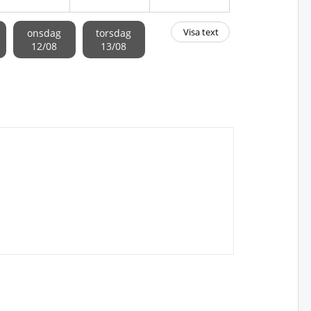
Visa text
onsdag
torsdag
12/08
13/08