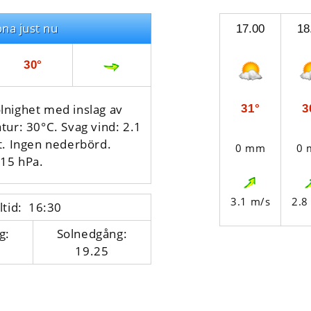
ona just nu
17.00
18
30°
nighet med inslag av
31°
3
tur: 30°C. Svag vind: 2.1
t. Ingen nederbörd.
0 mm
0
015 hPa.
3.1 m/s
2.8
ltid: 16:30
g:
Solnedgång:
19.25