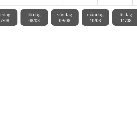
redag
lördag
söndag
måndag
tisdag
07/08
08/08
09/08
10/08
11/08