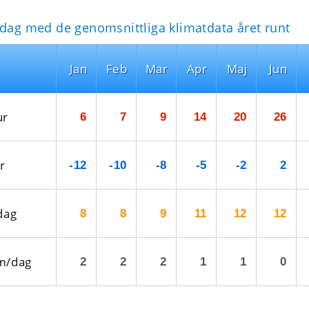
idag med de genomsnittliga klimatdata året runt
Jan
Feb
Mar
Apr
Maj
Jun
ur
6
7
9
14
20
26
r
-12
-10
-8
-5
-2
2
dag
8
8
9
11
12
12
m/dag
2
2
2
1
1
0