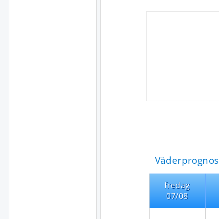
Väderprognos
fredag
07/08