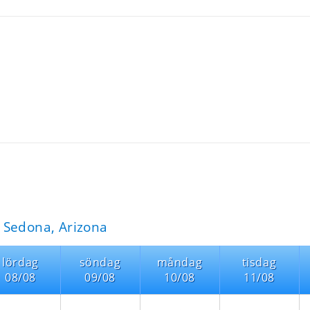
 Sedona, Arizona
lördag
söndag
måndag
tisdag
08/08
09/08
10/08
11/08