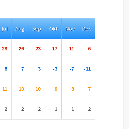
Jul
Aug
Sep
Okt
Nov
Dec
28
26
23
17
11
6
8
7
3
-3
-7
-11
11
10
10
9
8
7
2
2
2
1
1
2