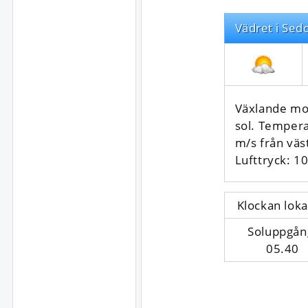
Vädret i Sed
Växlande mol
sol. Tempera
m/s från väs
Lufttryck: 1
Klockan loka
Soluppgån
05.40