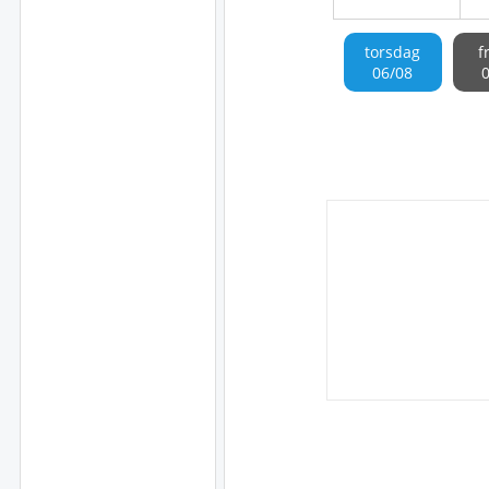
torsdag
f
06/08