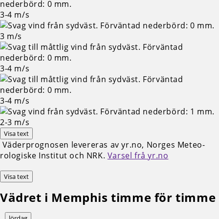
3-4
m/s
3
m/s
3-4
m/s
3-4
m/s
2-3
m/s
Visa text
Väderprognosen levereras av yr.no, Norges Meteo­
rologiske Institut och NRK.
Varsel frå yr.no
Visa text
Vädret i Memphis timme för timme
lördag