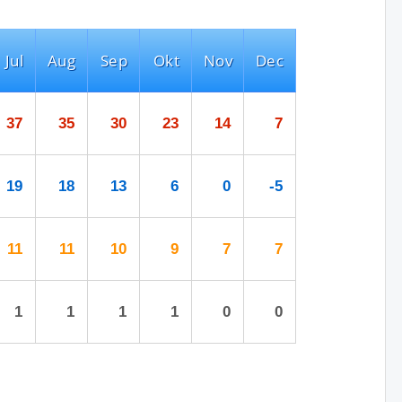
Jul
Aug
Sep
Okt
Nov
Dec
37
35
30
23
14
7
19
18
13
6
0
-5
11
11
10
9
7
7
1
1
1
1
0
0