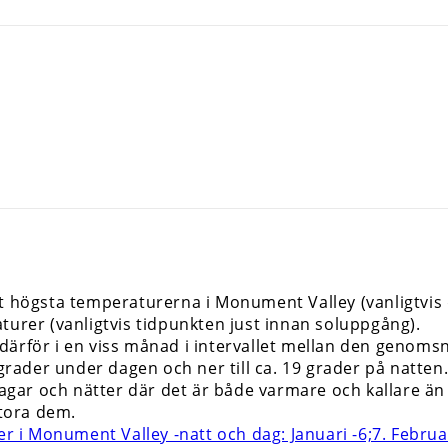
gt högsta temperaturerna i Monument Valley (vanligtvi
turer (vanligtvis tidpunkten just innan soluppgång).
rför i en viss månad i intervallet mellan den genomsnitt
7 grader under dagen och ner till ca. 19 grader på nat
 dagar och nätter där det är både varmare och kallare ä
stora dem.