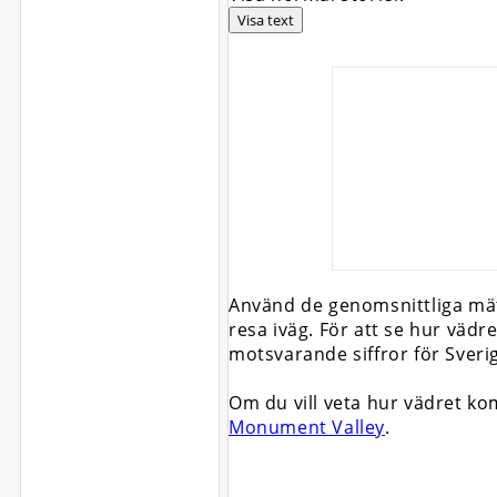
Visa text
Använd de genomsnittliga mätn
resa iväg. För att se hur väd
motsvarande siffror för Sver
Om du vill veta hur vädret k
Monument Valley
.