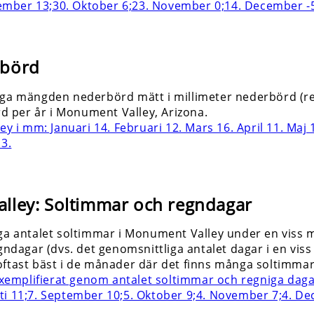
börd
ga mängden nederbörd mätt i millimeter nederbörd (regn, 
 per år i Monument Valley, Arizona.
lley: Soltimmar och regndagar
iga antalet soltimmar i Monument Valley under en viss 
gndagar (dvs. det genomsnittliga antalet dagar i en viss
oftast bäst i de månader där det finns många soltimma