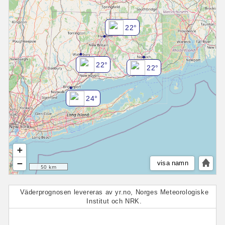
22°
22°
22°
24°
+
−
visa namn
50 km
Väderprognosen levereras av yr.no, Norges Meteorologiske
Institut och NRK.