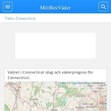
MittResVäder
Väder Connecticut
Vädret i Connecticut idag och väderprognos för
Connecticut.
Leaflet
| ©
OpenStreetMap
contributors