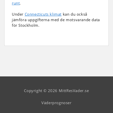
runt
.
Under
Connecticuts klimat
kan du också
jämföra uppgifterna med de motsvarande data
för Stockholm.
Copyright © 2026 MittResVader.se
Väderprognoser