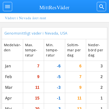
MittResVäder
Vädret i Nevada året runt
Genomsnittligt väder i Nevada, USA
Medel­vär­
Max.
Min.
Sol­tim­
Neder­
den
tempe­
tempe­
mar per
börd per
ratur
ratur
dag
dag
Jan
7
-6
6
3
Feb
9
-5
7
2
Mar
11
-3
9
2
Apr
15
-1
11
1
Maj
20
3
12
1