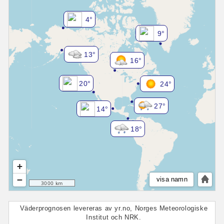
4°
9°
13°
16°
20°
24°
27°
14°
18°
+
−
visa namn
3000 km
Väderprognosen levereras av yr.no, Norges Meteorologiske
Institut och NRK.