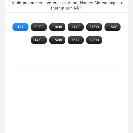
Väderprognosen levereras av yr.no, Norges Meteorologiske
Institut och NRK.
Nu
09/08
10/08
11/08
12/08
13/08
14/08
15/08
16/08
17/08