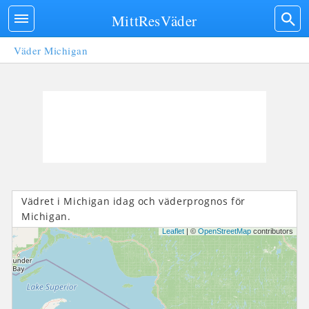
MittResVäder
Väder Michigan
Vädret i Michigan idag och väderprognos för
Michigan.
Leaflet
| ©
OpenStreetMap
contributors