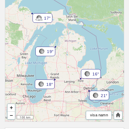
17°
19°
16°
18°
21°
+
−
visa namn
100 km