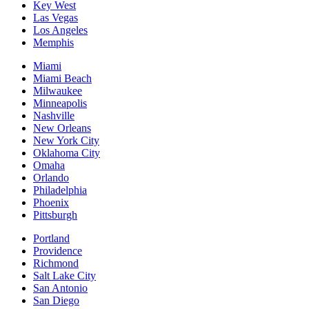
Key West
Las Vegas
Los Angeles
Memphis
Miami
Miami Beach
Milwaukee
Minneapolis
Nashville
New Orleans
New York City
Oklahoma City
Omaha
Orlando
Philadelphia
Phoenix
Pittsburgh
Portland
Providence
Richmond
Salt Lake City
San Antonio
San Diego