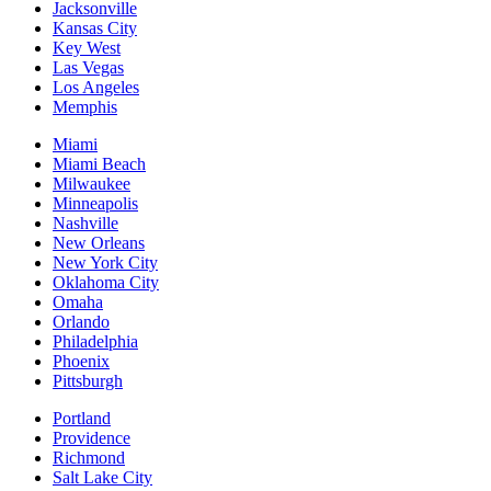
Jacksonville
Kansas City
Key West
Las Vegas
Los Angeles
Memphis
Miami
Miami Beach
Milwaukee
Minneapolis
Nashville
New Orleans
New York City
Oklahoma City
Omaha
Orlando
Philadelphia
Phoenix
Pittsburgh
Portland
Providence
Richmond
Salt Lake City