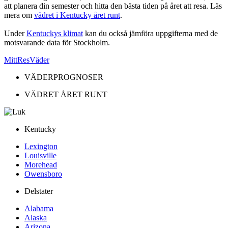
att planera din semester och hitta den bästa tiden på året att resa. Läs
mera om
vädret i Kentucky året runt
.
Under
Kentuckys klimat
kan du också jämföra uppgifterna med de
motsvarande data för Stockholm.
MittResVäder
VÄDERPROGNOSER
VÄDRET ÅRET RUNT
Kentucky
Lexington
Louisville
Morehead
Owensboro
Delstater
Alabama
Alaska
Arizona