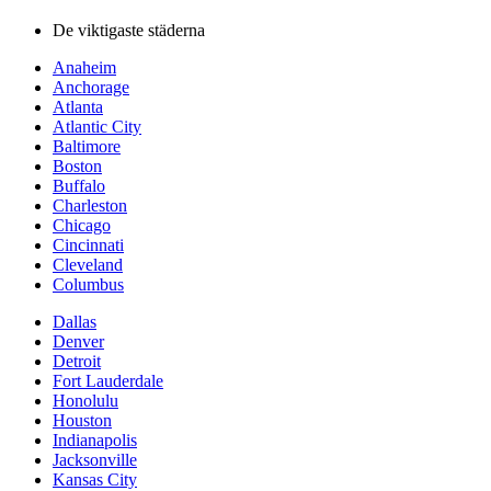
De viktigaste städerna
Anaheim
Anchorage
Atlanta
Atlantic City
Baltimore
Boston
Buffalo
Charleston
Chicago
Cincinnati
Cleveland
Columbus
Dallas
Denver
Detroit
Fort Lauderdale
Honolulu
Houston
Indianapolis
Jacksonville
Kansas City