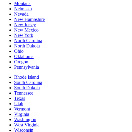
Montana
Nebraska
Nevada
New Hampshire
New Jersey
New Mexico
New York
North Carolina
North Dakota
Ohio
Oklahoma
Oregon
Pennsylvania
Rhode Island
South Carolina
South Dakota
Tennessee
Texas
Utah
Vermont
Virginia
Washington
West Virginia
Wisconsin