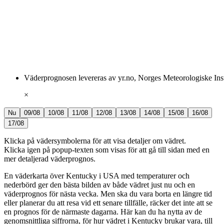
Väderprognosen levereras av yr.no, Norges Meteorologiske Ins
×
Nu
09/08
10/08
11/08
12/08
13/08
14/08
15/08
16/08
17/08
Klicka på vädersymbolerna för att visa detaljer om vädret.
Klicka igen på popup-texten som visas för att gå till sidan med en
mer detaljerad väderprognos.
En väderkarta över Kentucky i USA med temperaturer och
nederbörd ger den bästa bilden av både vädret just nu och en
väderprognos för nästa vecka. Men ska du vara borta en längre tid
eller planerar du att resa vid ett senare tillfälle, räcker det inte att se
en prognos för de närmaste dagarna. Här kan du ha nytta av de
genomsnittliga siffrorna, för hur vädret i Kentucky brukar vara, till