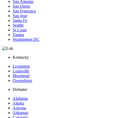
San Antonio
San Diego
San Francisco
San Jose
Santa Fe
Seattle
St Louis
Tampa
Washington DC
Kentucky
Lexington
Louisville
Morehead
Owensboro
Delstater
Alabama
Alaska
Arizona
Arkansas
Colorado