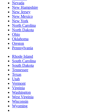
Nevada
New Hampshire
New Jersey
New Mexico
New York
North Carolina
North Dakota
Ohio
Oklahoma
Oregon
Pennsylvania
Rhode Island
South Carolina
South Dakota
Tennessee
Texas
Utah
Vermont
Virginia
Washington
West Virginia
Wisconsin
Wyoming