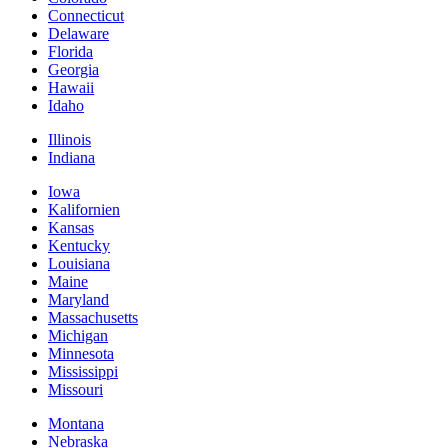
Connecticut
Delaware
Florida
Georgia
Hawaii
Idaho
Illinois
Indiana
Iowa
Kalifornien
Kansas
Kentucky
Louisiana
Maine
Maryland
Massachusetts
Michigan
Minnesota
Mississippi
Missouri
Montana
Nebraska