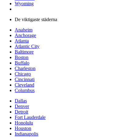
Wyoming
De viktigaste städerna
Anaheim
Anchorage
Atlanta
Atlantic City
Baltimore
Boston
Buffalo
Charleston
Chicago
Cincinnati
Cleveland
Columbus
Dallas
Denver
Detroit
Fort Lauderdale
Honolulu
Houston
Indianapolis