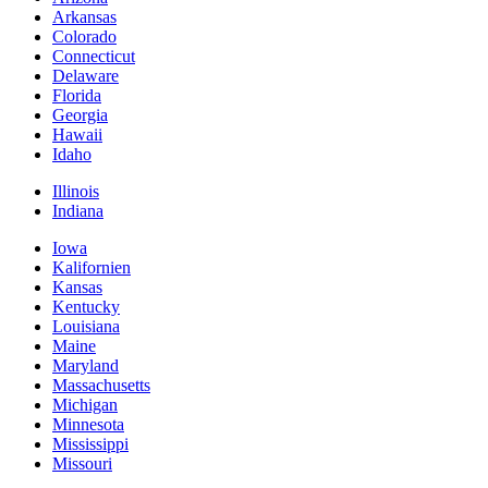
Arkansas
Colorado
Connecticut
Delaware
Florida
Georgia
Hawaii
Idaho
Illinois
Indiana
Iowa
Kalifornien
Kansas
Kentucky
Louisiana
Maine
Maryland
Massachusetts
Michigan
Minnesota
Mississippi
Missouri