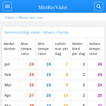
MittResVäder
Vädret i Miami året runt
Genomsnittligt väder i Miami, Florida
Medel­
Max.
Min.
Sol­tim­
Neder­
Vatten­
vär­den
tempe­
tempe­
mar per
börd
tempe­
ratur
ratur
dag
per dag
ratur
Jan
24
16
7
2
24
Feb
24
16
8
2
24
Mar
25
18
9
2
24
Apr
27
20
10
2
25
Maj
29
23
10
5
27