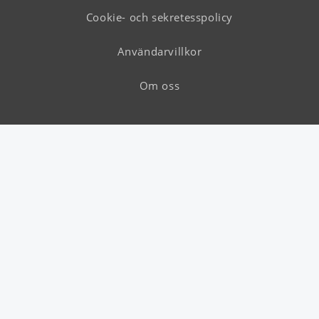
Cookie- och sekretesspolicy
Användarvillkor
Om oss