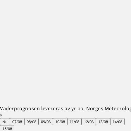
Väderprognosen levereras av yr.no, Norges Meteorologi
×
Nu
07/08
08/08
09/08
10/08
11/08
12/08
13/08
14/08
15/08