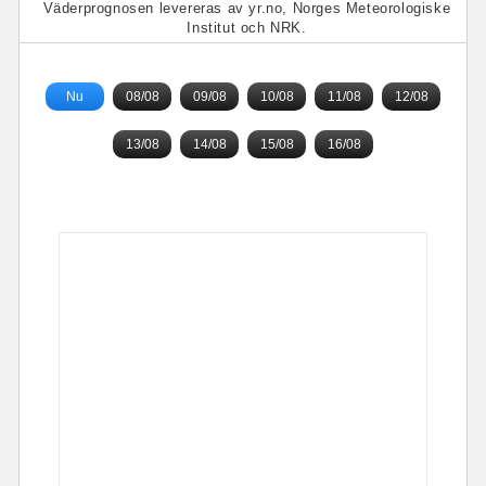
Väderprognosen levereras av yr.no, Norges Meteorologiske
Institut och NRK.
Nu
08/08
09/08
10/08
11/08
12/08
13/08
14/08
15/08
16/08