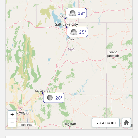
19°
25°
28°
+
−
visa namn
100 km