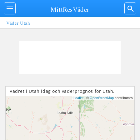
MittResVäder
Väder Utah
Vädret i Utah idag och väderprognos för Utah.
Leaflet
| ©
OpenStreetMap
contributors