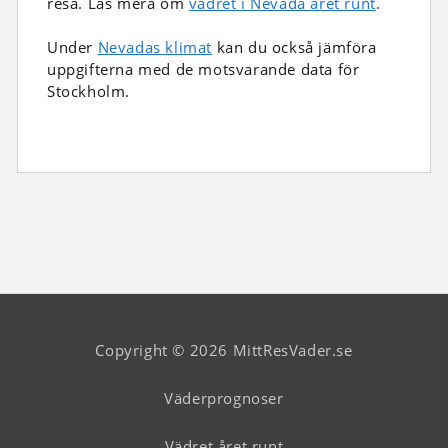
resa. Läs mera om
vädret i Nevada året runt
.
Under
Nevadas klimat
kan du också jämföra
uppgifterna med de motsvarande data för
Stockholm.
Copyright © 2026 MittResVader.se
Väderprognoser
Vädret året runt