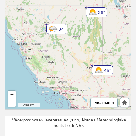
36°
34°
45°
+
−
visa namn
200 km
Väderprognosen levereras av yr.no, Norges Meteorologiske
Institut och NRK.