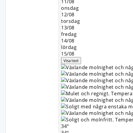
11/08
onsdag
12/08
torsdag
13/08
fredag
14/08
lördag
15/08
Visa text
34°
34°