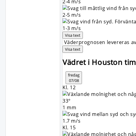
2-4
m/s
2-5
m/s
1-3
m/s
Visa text
Väderprognosen levereras av 
Visa text
Vädret i Houston ti
fredag
07/08
Kl. 12
33°
1 mm
1.7 m/s
Kl. 15