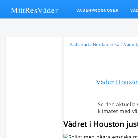
MittResVäder
VÄDERPROGNOSER
VÄ
Väderkarta Nordamerika
Väderk
Väder Houst
Se den aktuella
klimatet med vä
Vädret i Houston jus