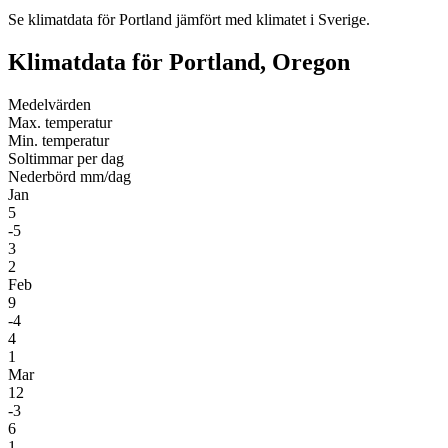
Se klimatdata för Portland jämfört med klimatet i Sverige.
Klimatdata för Portland, Oregon
Medel­värden
Max. temperatur
Min. temperatur
Soltimmar per dag
Nederbörd mm/dag
Jan
5
-5
3
2
Feb
9
-4
4
1
Mar
12
-3
6
1