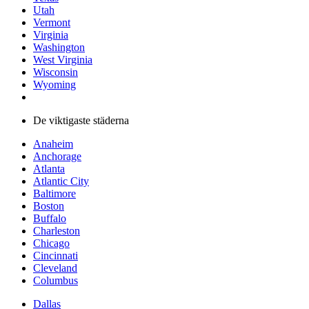
Utah
Vermont
Virginia
Washington
West Virginia
Wisconsin
Wyoming
De viktigaste städerna
Anaheim
Anchorage
Atlanta
Atlantic City
Baltimore
Boston
Buffalo
Charleston
Chicago
Cincinnati
Cleveland
Columbus
Dallas