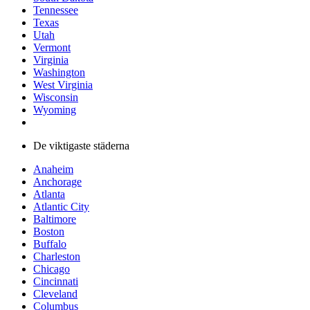
Tennessee
Texas
Utah
Vermont
Virginia
Washington
West Virginia
Wisconsin
Wyoming
De viktigaste städerna
Anaheim
Anchorage
Atlanta
Atlantic City
Baltimore
Boston
Buffalo
Charleston
Chicago
Cincinnati
Cleveland
Columbus