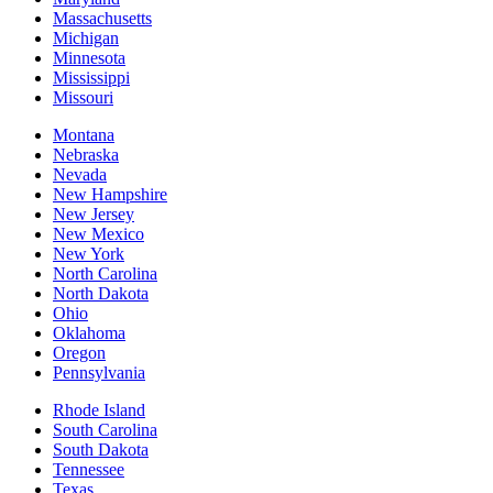
Massachusetts
Michigan
Minnesota
Mississippi
Missouri
Montana
Nebraska
Nevada
New Hampshire
New Jersey
New Mexico
New York
North Carolina
North Dakota
Ohio
Oklahoma
Oregon
Pennsylvania
Rhode Island
South Carolina
South Dakota
Tennessee
Texas