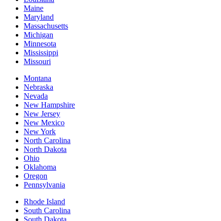
Maine
Maryland
Massachusetts
Michigan
Minnesota
Mississippi
Missouri
Montana
Nebraska
Nevada
New Hampshire
New Jersey
New Mexico
New York
North Carolina
North Dakota
Ohio
Oklahoma
Oregon
Pennsylvania
Rhode Island
South Carolina
South Dakota