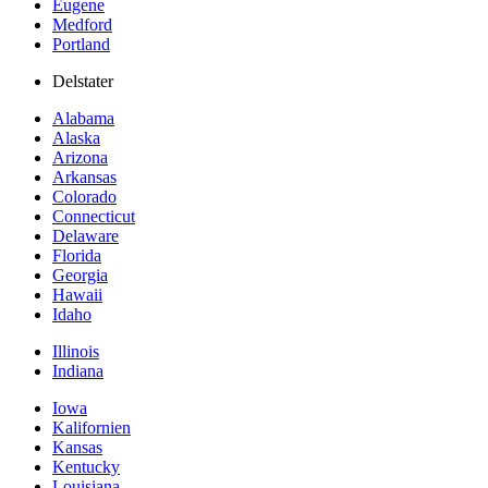
Eugene
Medford
Portland
Delstater
Alabama
Alaska
Arizona
Arkansas
Colorado
Connecticut
Delaware
Florida
Georgia
Hawaii
Idaho
Illinois
Indiana
Iowa
Kalifornien
Kansas
Kentucky
Louisiana