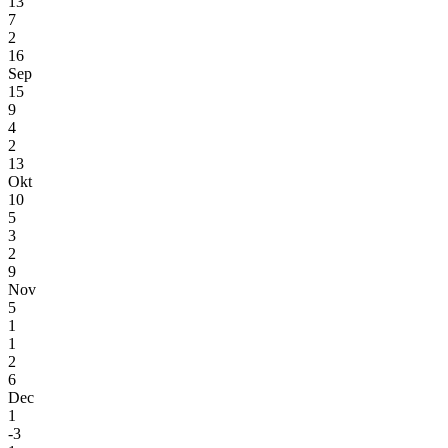
13
7
2
16
Sep
15
9
4
2
13
Okt
10
5
3
2
9
Nov
5
1
1
2
6
Dec
1
-3