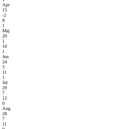
Apr
15
-2
8
1
Maj
20
1
10
1
Jun
24
5
11
1
Jul
29
7
12
0
Aug
28
7
11