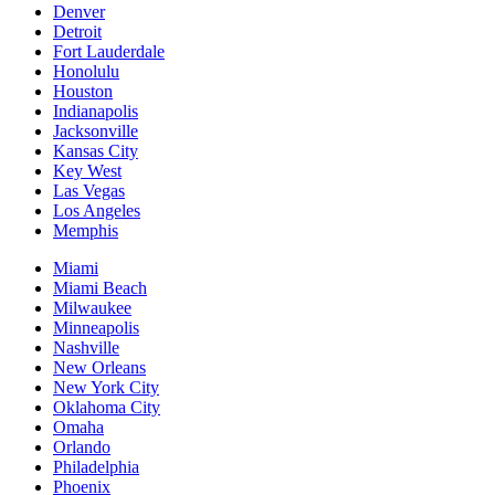
Denver
Detroit
Fort Lauderdale
Honolulu
Houston
Indianapolis
Jacksonville
Kansas City
Key West
Las Vegas
Los Angeles
Memphis
Miami
Miami Beach
Milwaukee
Minneapolis
Nashville
New Orleans
New York City
Oklahoma City
Omaha
Orlando
Philadelphia
Phoenix