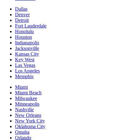
Dallas
Denver
Detroit
Fort Lauderdale
Honolulu
Houston
Indianapolis
Jacksonville
Kansas City
Key West
Las Vegas
Los Angeles
Memphis
Miami
Miami Beach
Milwaukee
Minneapolis
Nashville
New Orleans
New York City
Oklahoma City
Omaha
Orlando