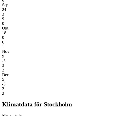
0
Sep
24
3
9
0
Okt
18
0
6
1
Nov
9
-3
3
2
Dec
5
-5
2
2
Klimatdata för Stockholm
Medel­värden