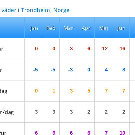
 väder i Trondheim, Norge
Jan
Feb
Mar
Apr
Maj
Jun
ur
0
0
3
6
12
16
r
-5
-5
-3
0
4
8
dag
0
1
3
5
7
7
m/dag
3
3
3
2
2
2
tur
6
6
6
6
7
10