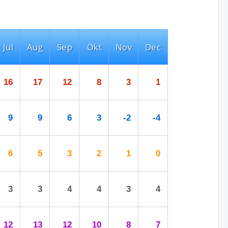
Jul
Aug
Sep
Okt
Nov
Dec
16
17
12
8
3
1
9
9
6
3
-2
-4
6
5
3
2
1
0
3
3
4
4
3
4
12
13
12
10
8
7