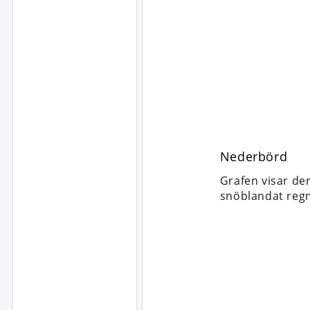
Nederbörd
Grafen visar de
snöblandat regn,