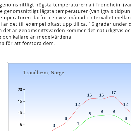
 genomsnittligt högsta temperaturerna i Trondheim (va
e genomsnittligt lägsta temperaturer (vanligtvis tidpun
temperaturen därför i en viss månad i intervallet mella
li är det till exempel oftast upp till ca. 16 grader under 
m det är genomsnittsvärden kommer det naturligtvis ock
 och kallare än medelvärdena.
na för att förstora dem.