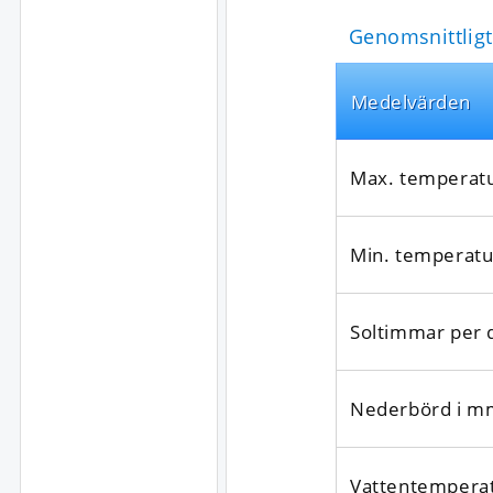
Genomsnittligt
Medel­värden
Max. temperat
Min. temperatu
Soltimmar per 
Nederbörd i m
Vattentempera