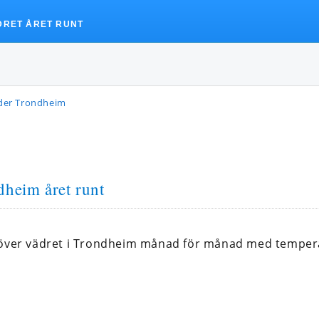
DRET ÅRET RUNT
der Trondheim
dheim året runt
 över vädret i Trondheim månad för månad med temper