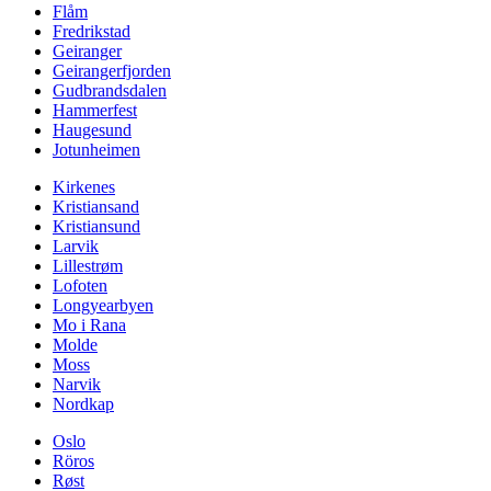
Flåm
Fredrikstad
Geiranger
Geirangerfjorden
Gudbrandsdalen
Hammerfest
Haugesund
Jotunheimen
Kirkenes
Kristiansand
Kristiansund
Larvik
Lillestrøm
Lofoten
Longyearbyen
Mo i Rana
Molde
Moss
Narvik
Nordkap
Oslo
Röros
Røst