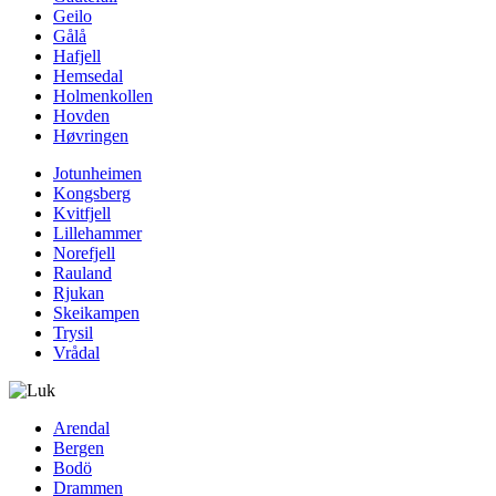
Geilo
Gålå
Hafjell
Hemsedal
Holmenkollen
Hovden
Høvringen
Jotunheimen
Kongsberg
Kvitfjell
Lillehammer
Norefjell
Rauland
Rjukan
Skeikampen
Trysil
Vrådal
Arendal
Bergen
Bodö
Drammen