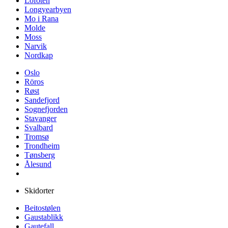
Lofoten
Longyearbyen
Mo i Rana
Molde
Moss
Narvik
Nordkap
Oslo
Röros
Røst
Sandefjord
Sognefjorden
Stavanger
Svalbard
Tromsø
Trondheim
Tønsberg
Ålesund
Skidorter
Beitostølen
Gaustablikk
Gautefall