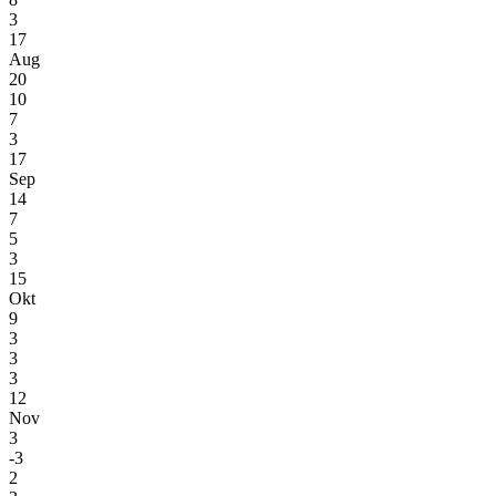
3
17
Aug
20
10
7
3
17
Sep
14
7
5
3
15
Okt
9
3
3
3
12
Nov
3
-3
2