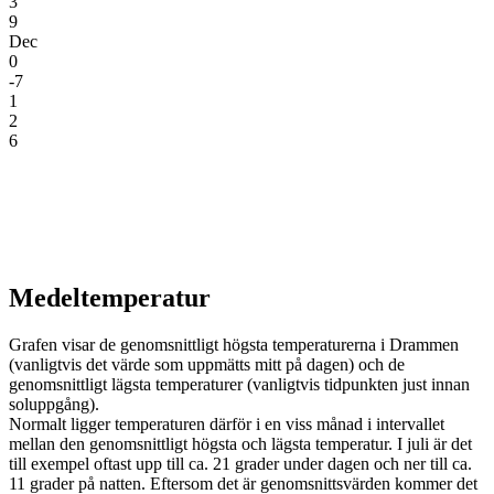
3
9
Dec
0
-7
1
2
6
Medeltemperatur
Grafen visar de genomsnittligt högsta temperaturerna i Drammen
(vanligtvis det värde som uppmätts mitt på dagen) och de
genomsnittligt lägsta temperaturer (vanligtvis tidpunkten just innan
soluppgång).
Normalt ligger temperaturen därför i en viss månad i intervallet
mellan den genomsnittligt högsta och lägsta temperatur. I juli är det
till exempel oftast upp till ca. 21 grader under dagen och ner till ca.
11 grader på natten. Eftersom det är genomsnittsvärden kommer det