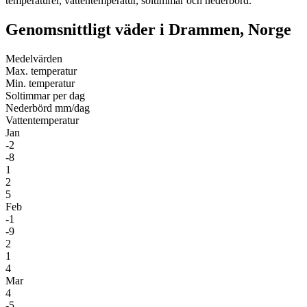
temperaturer, vattentemperatur, soltimmar och nederbörd.
Genomsnittligt väder i Drammen, Norge
Medel­värden
Max. temperatur
Min. temperatur
Soltimmar per dag
Nederbörd mm/dag
Vatten­temperatur
Jan
-2
-8
1
2
5
Feb
-1
-9
2
1
4
Mar
4
-5