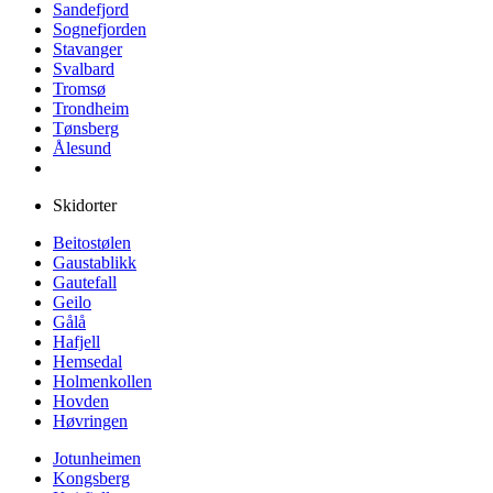
Sandefjord
Sognefjorden
Stavanger
Svalbard
Tromsø
Trondheim
Tønsberg
Ålesund
Skidorter
Beitostølen
Gaustablikk
Gautefall
Geilo
Gålå
Hafjell
Hemsedal
Holmenkollen
Hovden
Høvringen
Jotunheimen
Kongsberg