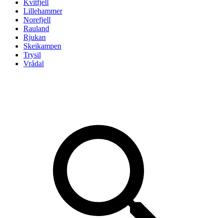
Kvitfjell
Lillehammer
Norefjell
Rauland
Rjukan
Skeikampen
Trysil
Vrådal