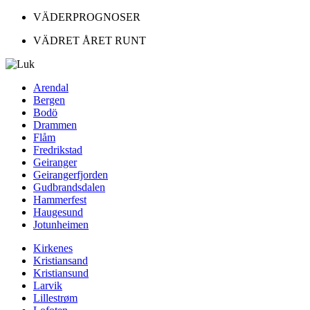
VÄDERPROGNOSER
VÄDRET ÅRET RUNT
Arendal
Bergen
Bodö
Drammen
Flåm
Fredrikstad
Geiranger
Geirangerfjorden
Gudbrandsdalen
Hammerfest
Haugesund
Jotunheimen
Kirkenes
Kristiansand
Kristiansund
Larvik
Lillestrøm