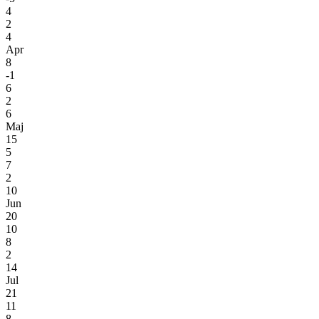
4
2
4
Apr
8
-1
6
2
6
Maj
15
5
7
2
10
Jun
20
10
8
2
14
Jul
21
11
8