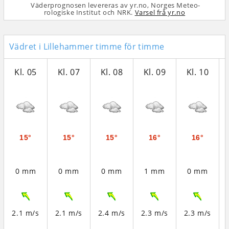
Väderprognosen levereras av yr.no, Norges Meteo­
rologiske Institut och NRK.
Varsel frå yr.no
Vädret i Lillehammer timme för timme
Kl. 05
Kl. 07
Kl. 08
Kl. 09
Kl. 10
15°
15°
15°
16°
16°
0 mm
0 mm
0 mm
1 mm
0 mm
2.1 m/s
2.1 m/s
2.4 m/s
2.3 m/s
2.3 m/s