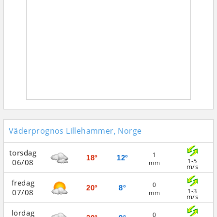
Väderprognos Lillehammer, Norge
torsdag
1
18°
12°
1-5
06/08
mm
m/s
fredag
0
20°
8°
1-3
07/08
mm
m/s
lördag
0