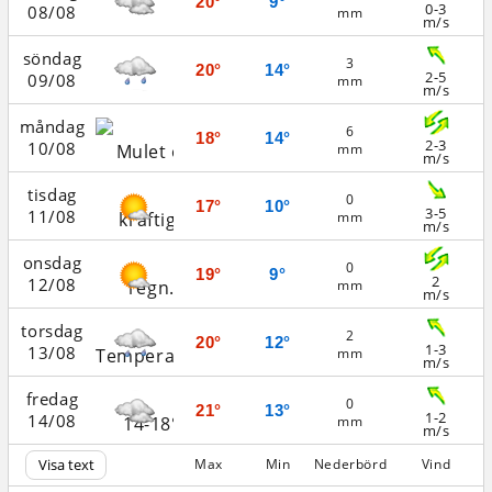
20°
9°
0-3
08/08
mm
m/s
söndag
3
20°
14°
2-5
09/08
mm
m/s
måndag
6
18°
14°
2-3
10/08
mm
m/s
tisdag
0
17°
10°
3-5
11/08
mm
m/s
onsdag
0
19°
9°
2
12/08
mm
m/s
torsdag
2
20°
12°
1-3
13/08
mm
m/s
fredag
0
21°
13°
1-2
14/08
mm
m/s
Visa text
Max
Min
Nederbörd
Vind