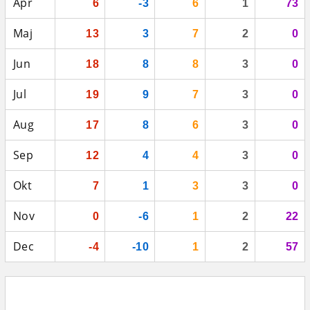
Apr
6
-3
6
1
73
Maj
13
3
7
2
0
Jun
18
8
8
3
0
Jul
19
9
7
3
0
Aug
17
8
6
3
0
Sep
12
4
4
3
0
Okt
7
1
3
3
0
Nov
0
-6
1
2
22
Dec
-4
-10
1
2
57