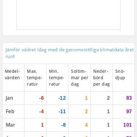
Jämför vädret idag med de genomsnittliga klimatdata året
runt
Medel­
Max.
Min.
Sol­tim­
Neder­
Snö­
vär­den
tempe­
tempe­
mar per
börd
djup
ratur
ratur
dag
per dag
Jan
-6
-12
1
2
83
Feb
-4
-11
2
1
97
Mar
1
-8
4
1
101