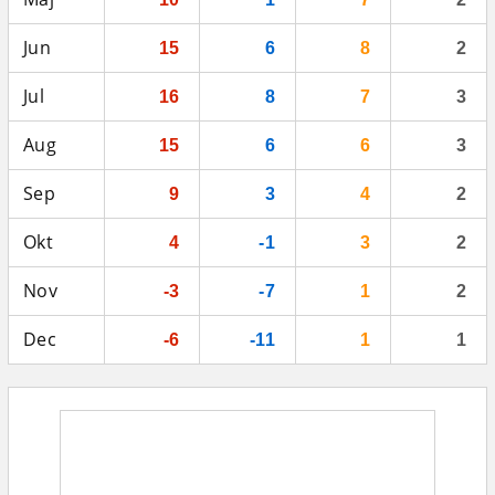
Jun
15
6
8
2
Jul
16
8
7
3
Aug
15
6
6
3
Sep
9
3
4
2
Okt
4
-1
3
2
Nov
-3
-7
1
2
Dec
-6
-11
1
1