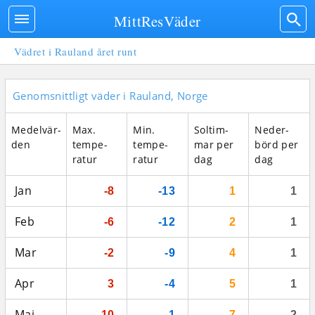
MittResVäder
Vädret i Rauland året runt
Genomsnittligt väder i Rauland, Norge
Medel­vär­
Max.
Min.
Sol­tim­
Neder­
den
tempe­
tempe­
mar per
börd per
ratur
ratur
dag
dag
Jan
-8
-13
1
1
Feb
-6
-12
2
1
Mar
-2
-9
4
1
Apr
3
-4
5
1
Maj
10
1
7
2