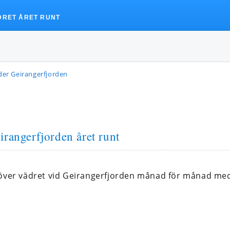
DRET ÅRET RUNT
der Geirangerfjorden
irangerfjorden året runt
 över vädret vid Geirangerfjorden månad för månad me