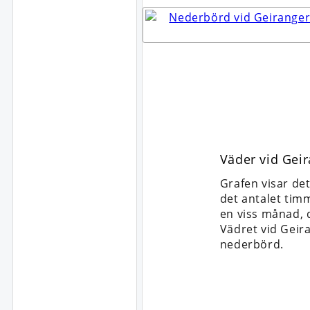
Väder vid Gei
Grafen visar de
det antalet timm
en viss månad, d
Vädret vid Geir
nederbörd.