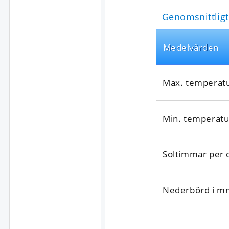
Genomsnittligt
Medel­värden
Max. temperat
Min. temperatu
Soltimmar per 
Nederbörd i m