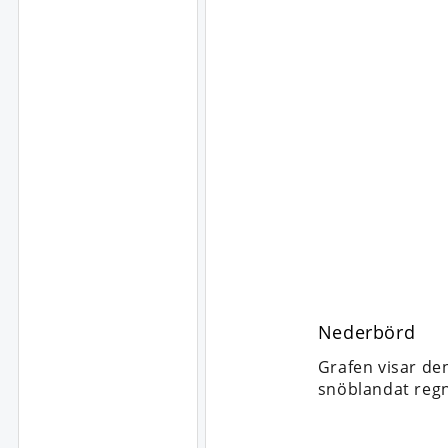
Nederbörd
Grafen visar de
snöblandat regn,