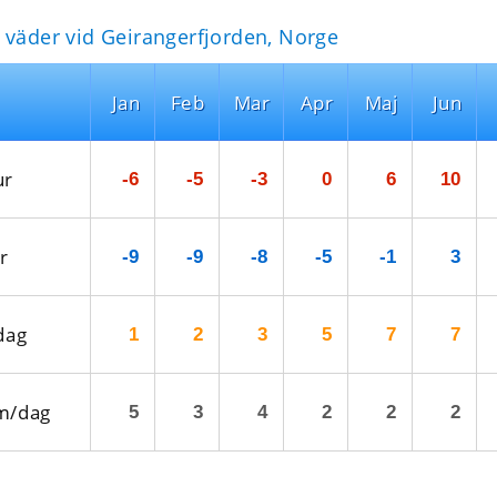
 väder vid Geirangerfjorden, Norge
Jan
Feb
Mar
Apr
Maj
Jun
ur
-6
-5
-3
0
6
10
r
-9
-9
-8
-5
-1
3
dag
1
2
3
5
7
7
m/dag
5
3
4
2
2
2