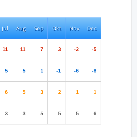
Jul
Aug
Sep
Okt
Nov
Dec
11
11
7
3
-2
-5
5
5
1
-1
-6
-8
6
5
3
2
1
1
3
3
5
5
5
6