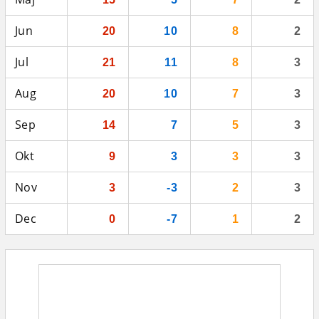
Jun
20
10
8
2
Jul
21
11
8
3
Aug
20
10
7
3
Sep
14
7
5
3
Okt
9
3
3
3
Nov
3
-3
2
3
Dec
0
-7
1
2