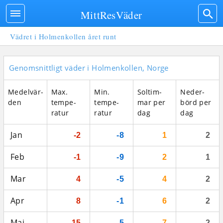
MittResVäder
Vädret i Holmenkollen året runt
Genomsnittligt väder i Holmenkollen, Norge
Medel­vär­
Max.
Min.
Sol­tim­
Neder­
den
tempe­
tempe­
mar per
börd per
ratur
ratur
dag
dag
Jan
-2
-8
1
2
Feb
-1
-9
2
1
Mar
4
-5
4
2
Apr
8
-1
6
2
Maj
15
5
7
2