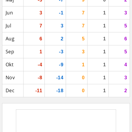
Jun
3
-1
7
1
3
Jul
7
3
7
1
5
Aug
6
2
5
1
6
Sep
1
-3
3
1
5
Okt
-4
-9
1
1
4
Nov
-8
-14
0
1
3
Dec
-11
-18
0
1
2