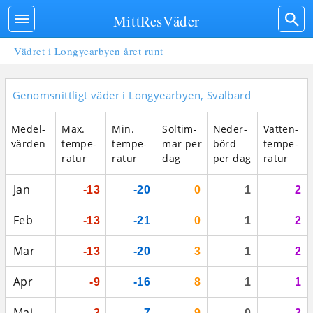
MittResVäder
Vädret i Longyearbyen året runt
Genomsnittligt väder i Longyearbyen, Svalbard
Medel­
Max.
Min.
Sol­tim­
Neder­
Vatten­
vär­den
tempe­
tempe­
mar per
börd
tempe­
ratur
ratur
dag
per dag
ratur
Jan
-13
-20
0
1
2
Feb
-13
-21
0
1
2
Mar
-13
-20
3
1
2
Apr
-9
-16
8
1
1
Maj
-3
-7
9
0
2