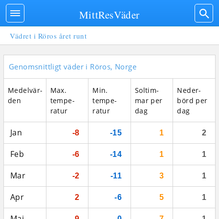
MittResVäder
Vädret i Röros året runt
Genomsnittligt väder i Röros, Norge
Medel­vär­
Max.
Min.
Sol­tim­
Neder­
den
tempe­
tempe­
mar per
börd per
ratur
ratur
dag
dag
Jan
-8
-15
1
2
Feb
-6
-14
1
1
Mar
-2
-11
3
1
Apr
2
-6
5
1
Maj
9
0
7
1