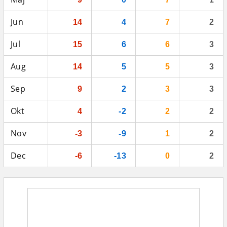
Jun
14
4
7
2
Jul
15
6
6
3
Aug
14
5
5
3
Sep
9
2
3
3
Okt
4
-2
2
2
Nov
-3
-9
1
2
Dec
-6
-13
0
2