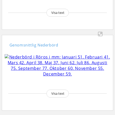
Visa text
Genomsnittlig
Nederbörd
Visa text