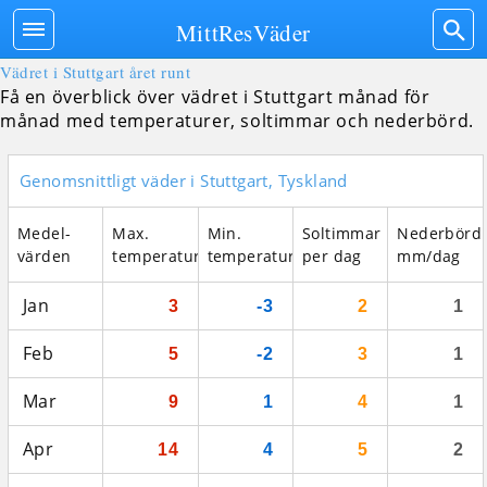
MittResVäder
Vädret i Stuttgart året runt
Få en överblick över vädret i Stuttgart månad för
månad med temperaturer, soltimmar och nederbörd.
Genomsnittligt väder i Stuttgart, Tyskland
Medel­
Max.
Min.
Soltimmar
Nederbörd
värden
temperatur
temperatur
per dag
mm/dag
Jan
3
-3
2
1
Feb
5
-2
3
1
Mar
9
1
4
1
Apr
14
4
5
2