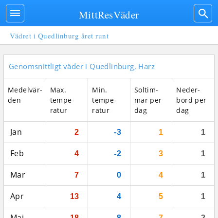
MittResVäder
Vädret i Quedlinburg året runt
Genomsnittligt väder i Quedlinburg, Harz
Medel­vär­
Max.
Min.
Sol­tim­
Neder­
den
tempe­
tempe­
mar per
börd per
ratur
ratur
dag
dag
Jan
2
-3
1
1
Feb
4
-2
3
1
Mar
7
0
4
1
Apr
13
4
5
1
Maj
18
8
7
2