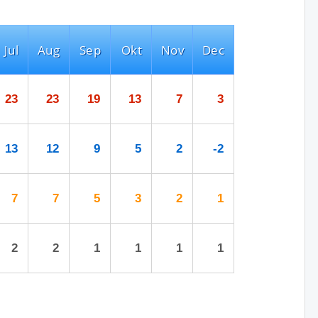
Jul
Aug
Sep
Okt
Nov
Dec
23
23
19
13
7
3
13
12
9
5
2
-2
7
7
5
3
2
1
2
2
1
1
1
1