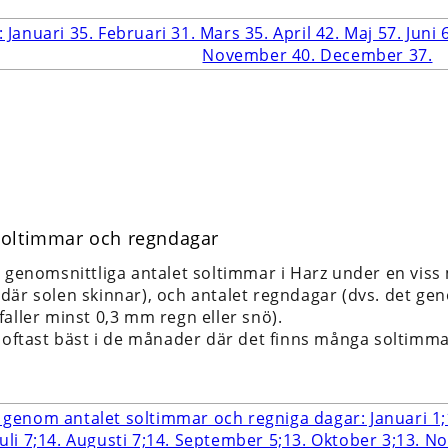
 Soltimmar och regndagar
t genomsnittliga antalet soltimmar i Harz under en viss
är solen skinnar), och antalet regndagar (dvs. det geno
aller minst 0,3 mm regn eller snö).
r oftast bäst i de månader där det finns många soltimm