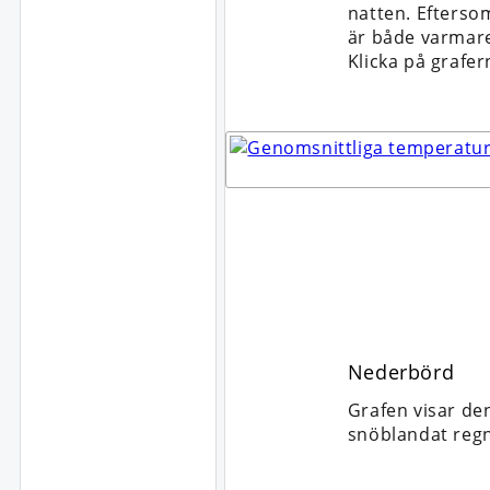
natten. Efterso
är både varmare
Klicka på grafer
Nederbörd
Grafen visar de
snöblandat regn,