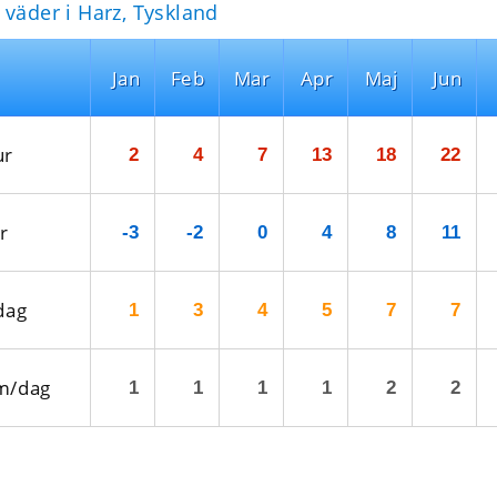
 väder i Harz, Tyskland
Jan
Feb
Mar
Apr
Maj
Jun
ur
2
4
7
13
18
22
r
-3
-2
0
4
8
11
dag
1
3
4
5
7
7
m/dag
1
1
1
1
2
2