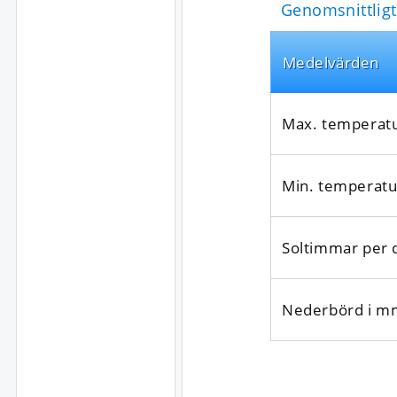
Genomsnittligt
Medel­värden
Max. temperat
Min. temperatu
Soltimmar per 
Nederbörd i m