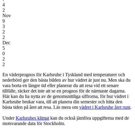
4
2
Nov
9
3
2
2
Dec
5
0
2
2
En väderprognos för Karlsruhe i Tyskland
med temperaturer och
nederbörd
ger den bästa bilden av hur vädret är just nu. Men ska du
vara borta en längre tid eller planerar du att resa vid ett senare
tillfälle, räcker det inte att se en prognos för de närmaste dagarna.
Här kan du ha nytta av de genomsnittliga siffrorna, för hur vädret i
Karlsruhe brukar vara, till att planera din semester och hitta den
bästa tiden på året att resa. Läs mera om
vädret i Karlsruhe året runt
.
Under
Karlsruhes klimat
kan du också jämföra uppgifterna med de
motsvarande data för Stockholm.