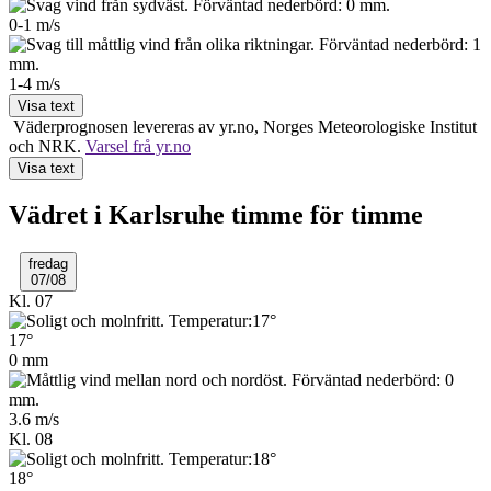
0-1
m/s
1-4
m/s
Visa text
Väderprognosen levereras av yr.no, Norges Meteo­rologiske Institut
och NRK.
Varsel frå yr.no
Visa text
Vädret i Karlsruhe timme för timme
fredag
07/08
Kl. 07
17°
0 mm
3.6 m/s
Kl. 08
18°