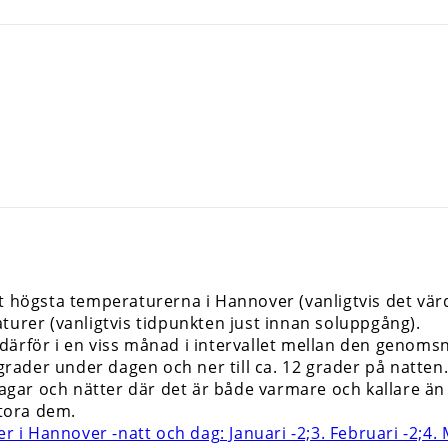
gt högsta temperaturerna i Hannover (vanligtvis det v
turer (vanligtvis tidpunkten just innan soluppgång).
rför i en viss månad i intervallet mellan den genomsnitt
2 grader under dagen och ner till ca. 12 grader på nat
 dagar och nätter där det är både varmare och kallare ä
stora dem.