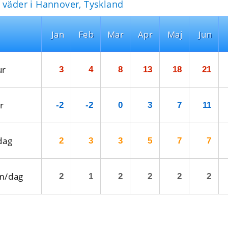
 väder i Hannover, Tyskland
Jan
Feb
Mar
Apr
Maj
Jun
ur
3
4
8
13
18
21
r
-2
-2
0
3
7
11
dag
2
3
3
5
7
7
m/dag
2
1
2
2
2
2