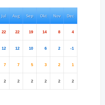
Jul
Aug
Sep
Okt
Nov
Dec
22
22
19
14
8
4
12
12
10
6
2
-1
7
7
5
3
2
1
2
2
2
2
2
2