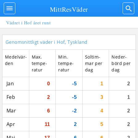
MittResVäder
Vädret i Hof året runt
Genomsnittligt väder i Hof, Tyskland
Medel­vär­
Max.
Min.
Sol­tim­
Neder­
den
tempe­
tempe­
mar per
börd per
ratur
ratur
dag
dag
Jan
0
-5
1
2
Feb
2
-5
3
1
Mar
6
-2
4
2
Apr
11
2
5
2
Maj
17
6
6
2