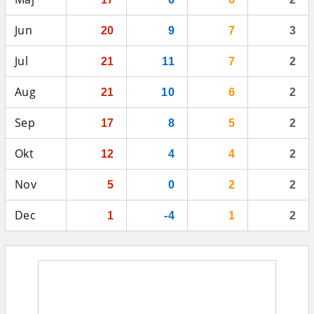
Jun
20
9
7
3
Jul
21
11
7
2
Aug
21
10
6
2
Sep
17
8
5
2
Okt
12
4
4
2
Nov
5
0
2
2
Dec
1
-4
1
2