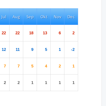
Jul
Aug
Sep
Okt
Nov
Dec
22
22
18
13
6
2
12
11
9
5
1
-2
7
7
5
4
2
1
2
2
1
1
1
1