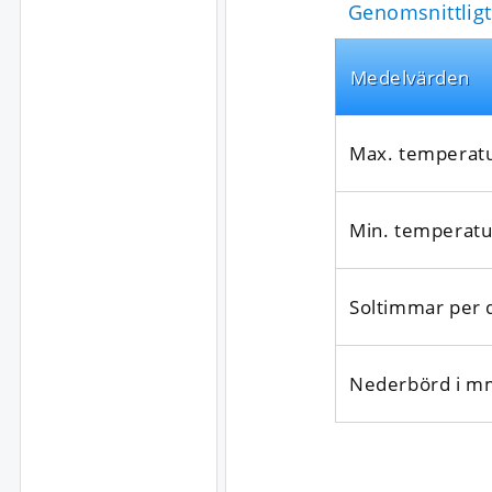
Genomsnittligt 
Medel­värden
Max. temperat
Min. temperatu
Soltimmar per 
Nederbörd i m