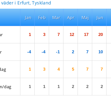
väder i Erfurt, Tyskland
Jan
Feb
Mar
Apr
Maj
Jun
ur
1
3
7
12
17
20
r
-4
-4
-1
2
7
10
dag
1
3
4
5
7
7
m/dag
1
1
1
2
2
2