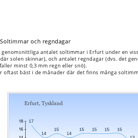
: Soltimmar och regndagar
t genomsnittliga antalet soltimmar i Erfurt under en vi
är solen skinnar), och antalet regndagar (dvs. det geno
aller minst 0,3 mm regn eller snö).
 är oftast bäst i de månader där det finns många soltim