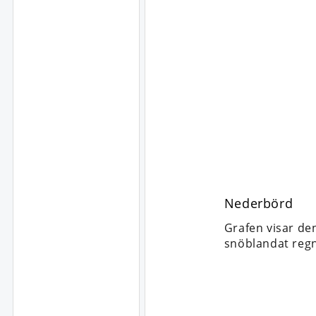
Nederbörd
Grafen visar de
snöblandat regn,