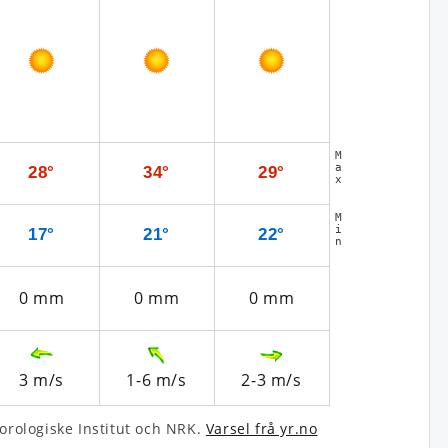
M
a
28°
34°
29°
x
M
i
17°
21°
22°
n
0
mm
0
mm
0
mm
3
m/s
1-6
m/s
2-3
m/s
­rologiske Institut och NRK.
Varsel frå yr.no