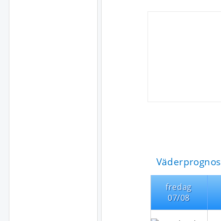
Väderprognos
fredag
07/08