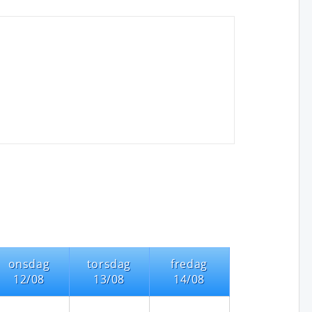
onsdag
torsdag
fredag
12/08
13/08
14/08