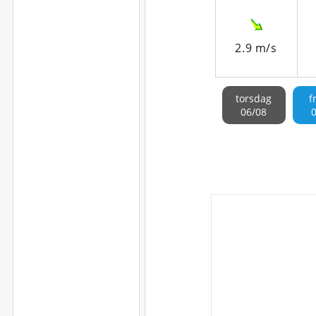
2.9 m/s
torsdag
f
06/08