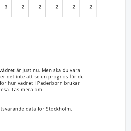
3
2
2
2
2
2
vädret är just nu. Men ska du vara
cker det inte att se en prognos för de
 för hur vädret i Paderborn brukar
t resa. Läs mera om
tsvarande data för Stockholm.