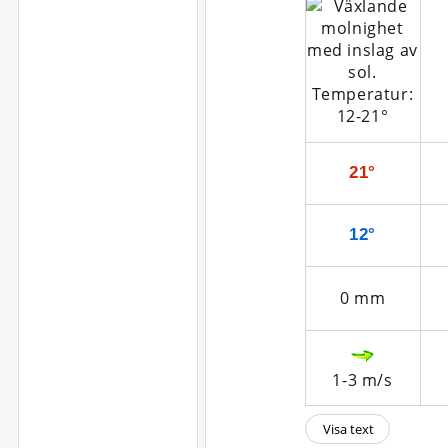
21°
12°
0
mm
1-3
m/s
Visa text