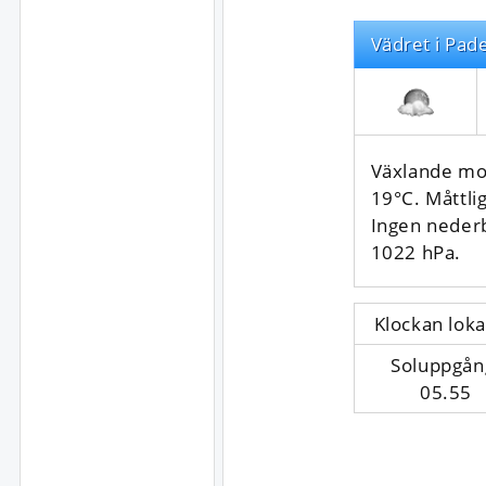
Vädret i Pad
Växlande mo
19°C. Måttlig
Ingen neder
1022 hPa.
Klockan loka
Soluppgån
05.55