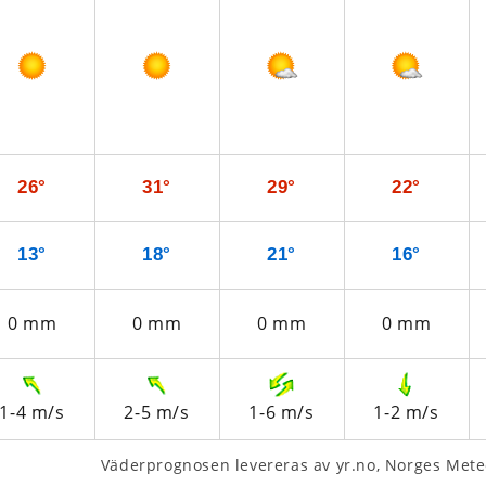
26°
31°
29°
22°
13°
18°
21°
16°
0
mm
0
mm
0
mm
0
mm
1-4
m/s
2-5
m/s
1-6
m/s
1-2
m/s
Väderprognosen levereras av yr.no, Norges Meteo