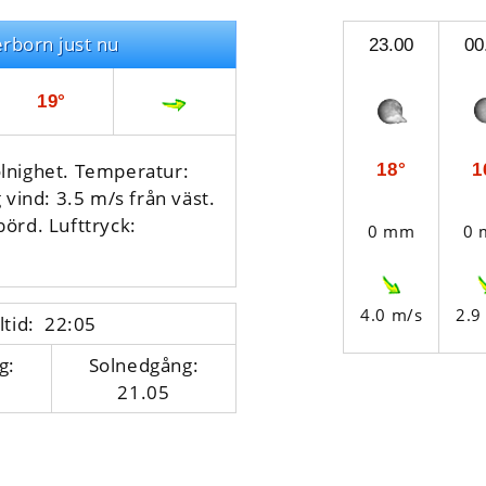
erborn just nu
23.00
00
19°
lnighet. Temperatur:
18°
1
 vind: 3.5 m/s från väst.
börd.
Lufttryck:
0 mm
0
4.0 m/s
2.9
ltid: 22:05
g:
Solnedgång:
21.05