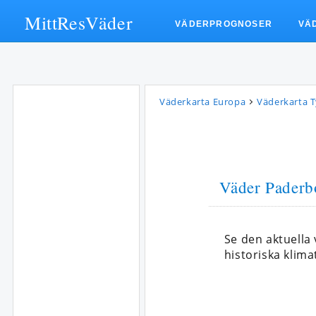
MittResVäder
VÄDERPROGNOSER
VÄ
Väderkarta Europa
Väderkarta 
Väder Paderb
Se den aktuella
historiska klima