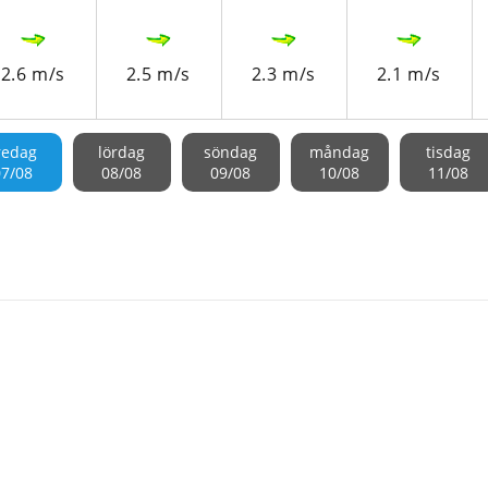
2.6 m/s
2.5 m/s
2.3 m/s
2.1 m/s
redag
lördag
söndag
måndag
tisdag
07/08
08/08
09/08
10/08
11/08