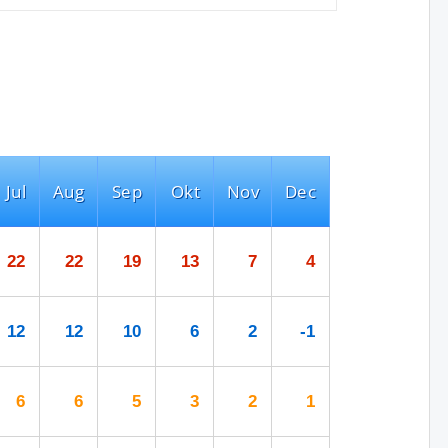
Jul
Aug
Sep
Okt
Nov
Dec
22
22
19
13
7
4
12
12
10
6
2
-1
6
6
5
3
2
1