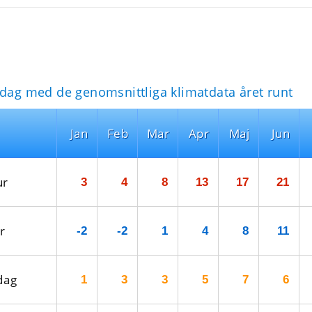
idag med de genomsnittliga klimatdata året runt
Jan
Feb
Mar
Apr
Maj
Jun
ur
3
4
8
13
17
21
r
-2
-2
1
4
8
11
dag
1
3
3
5
7
6