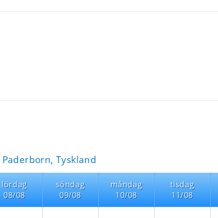
 Paderborn, Tyskland
lördag
söndag
måndag
tisdag
08/08
09/08
10/08
11/08