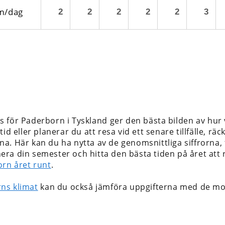
m/dag
2
2
2
2
2
3
s för Paderborn i Tyskland
ger den bästa bilden av hur 
id eller planerar du att resa vid ett senare tillfälle, rä
a. Här kan du ha nytta av de genomsnittliga siffrorna,
lanera din semester och hitta den bästa tiden på året at
orn året runt
.
ns klimat
kan du också jämföra uppgifterna med de mo