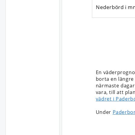
Nederbörd i m
En väderprogno
borta en längre t
närmaste dagarn
vara, till att p
vädret i Paderb
Under
Paderbor