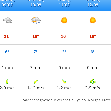
09/08
10/08
11/08
12/08
21°
18°
16°
18°
6°
7°
3°
6°
1
mm
7
mm
0
mm
0
mm
2-9
m/s
1-12
m/s
1-2
m/s
2-5
m/s
Väderprognosen levereras av yr.no, Norges Meteo