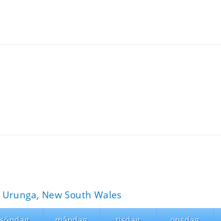
 Urunga, New South Wales
söndag
måndag
tisdag
onsdag