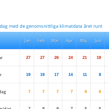
idag med de genomsnittliga klimatdata året runt
Jan
Feb
Mar
Apr
Maj
Jun
ur
27
27
26
24
21
19
r
19
19
17
14
11
8
dag
7
7
7
7
6
6
m/dag
7
8
9
7
5
5