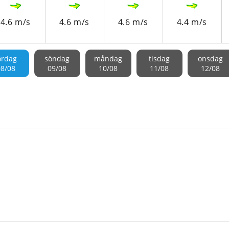
4.6 m/s
4.6 m/s
4.6 m/s
4.4 m/s
ördag
söndag
måndag
tisdag
onsdag
08/08
09/08
10/08
11/08
12/08