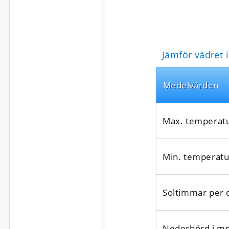
Jämför vädret 
Medel­värden
Max. temperat
Min. temperatu
Soltimmar per 
Nederbörd i m