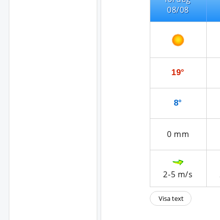
08/08
19°
8°
0
mm
2-5
m/s
Visa text