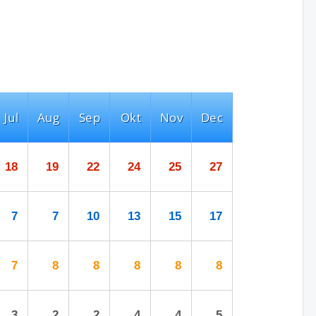
Jul
Aug
Sep
Okt
Nov
Dec
18
19
22
24
25
27
7
7
10
13
15
17
7
8
8
8
8
8
3
2
2
4
4
5