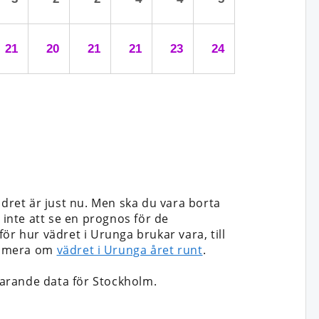
21
20
21
21
23
24
ädret är just nu. Men ska du vara borta
et inte att se en prognos för de
ör hur vädret i Urunga brukar vara, till
äs mera om
vädret i Urunga året runt
.
arande data för Stockholm.