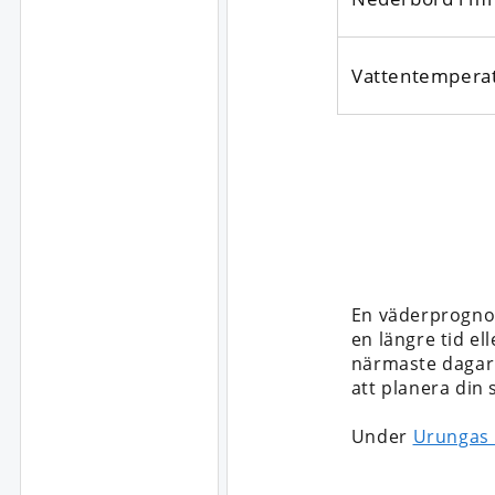
Vattentempera
En väderprognos
en längre tid ell
närmaste dagarna
att planera din
Under
Urungas 