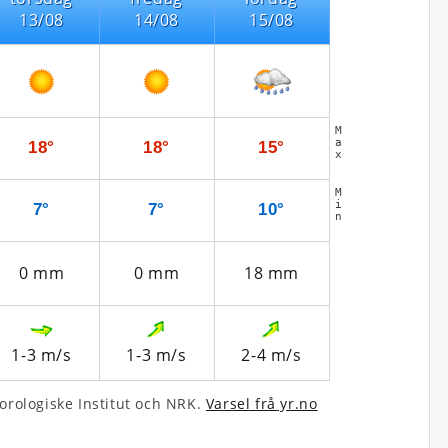
13/08
14/08
15/08
M
a
18°
18°
15°
x
M
i
7°
7°
10°
n
0
mm
0
mm
18
mm
1-3
m/s
1-3
m/s
2-4
m/s
­rologiske Institut och NRK.
Varsel frå yr.no