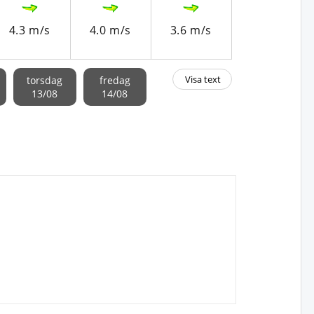
4.3 m/s
4.0 m/s
3.6 m/s
3.4 m/s
Visa text
torsdag
fredag
13/08
14/08