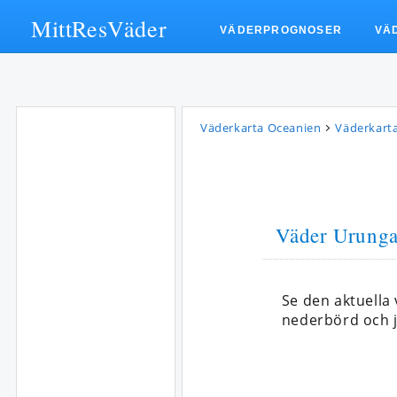
MittResVäder
VÄDERPROGNOSER
VÄ
Väderkarta Oceanien
Väderkarta
Väder Urung
Se den aktuell
nederbörd och j