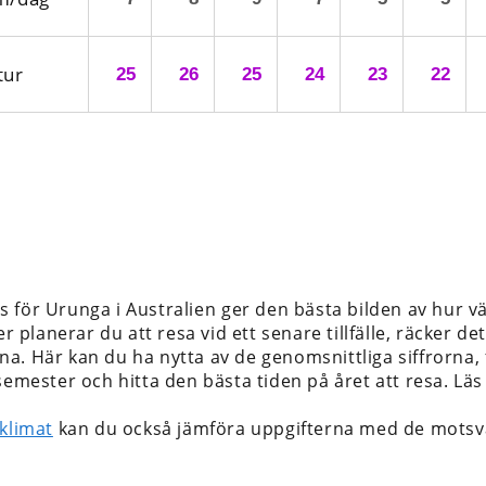
tur
25
26
25
24
23
22
 för Urunga i Australien
ger den bästa bilden av hur v
er planerar du att resa vid ett senare tillfälle, räcker d
. Här kan du ha nytta av de genomsnittliga siffrorna, f
 semester och hitta den bästa tiden på året att resa. L
klimat
kan du också jämföra uppgifterna med de motsv