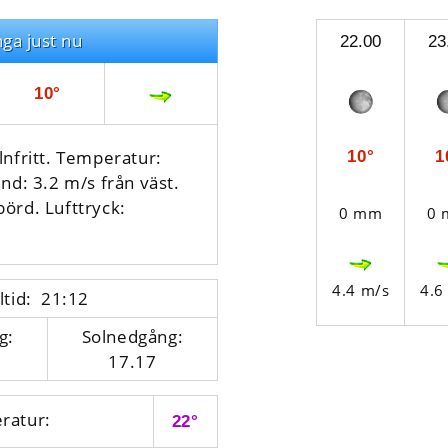
nga just nu
22.00
23
10°
lnfritt. Temperatur:
10°
1
nd: 3.2 m/s från väst.
börd.
Lufttryck:
0 mm
0
4.4 m/s
4.6
ltid: 21:12
g:
Solnedgång:
17.17
ratur:
22°