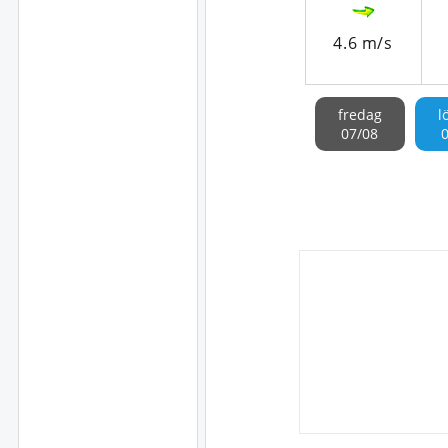
4.6 m/s
fredag
l
07/08