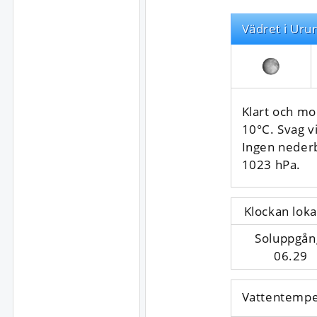
Vädret i Uru
Klart och mo
10°C. Svag vi
Ingen neder
1023 hPa.
Klockan loka
Soluppgån
06.29
Vattentempe