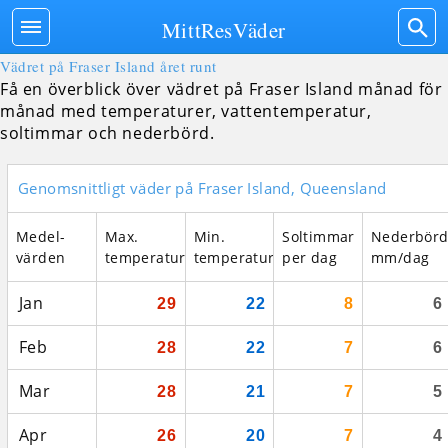
MittResVäder
Vädret på Fraser Island året runt
Få en överblick över vädret på Fraser Island månad för
månad med temperaturer, vattentemperatur,
soltimmar och nederbörd.
Genomsnittligt väder på Fraser Island, Queensland
Medel­
Max.
Min.
Soltimmar
Nederbör
värden
temperatur
temperatur
per dag
mm/dag
Jan
29
22
8
6
Feb
28
22
7
6
Mar
28
21
7
5
Apr
26
20
7
4