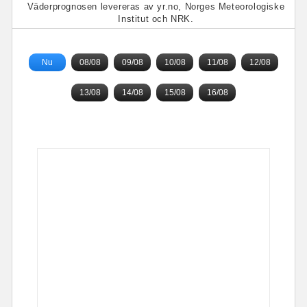
Väderprognosen levereras av yr.no, Norges Meteorologiske
Institut och NRK.
Nu
08/08
09/08
10/08
11/08
12/08
13/08
14/08
15/08
16/08