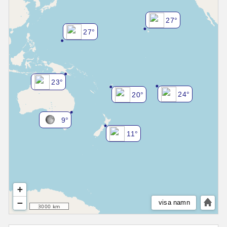
27°
27°
23°
24°
20°
9°
11°
+
−
visa namn
3000 km