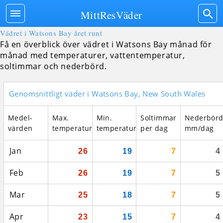
MittResVäder
Vädret i Watsons Bay året runt
Få en överblick över vädret i Watsons Bay månad för
månad med temperaturer, vattentemperatur,
soltimmar och nederbörd.
Genomsnittligt väder i Watsons Bay, New South Wales
Medel­
Max.
Min.
Soltimmar
Nederbör
värden
temperatur
temperatur
per dag
mm/dag
Jan
26
19
7
4
Feb
26
19
7
5
Mar
25
18
7
5
Apr
23
15
7
4