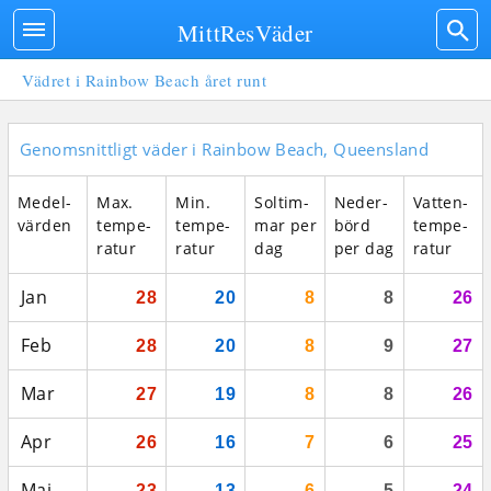
MittResVäder
Vädret i Rainbow Beach året runt
Genomsnittligt väder i Rainbow Beach, Queensland
Medel­
Max.
Min.
Sol­tim­
Neder­
Vatten­
vär­den
tempe­
tempe­
mar per
börd
tempe­
ratur
ratur
dag
per dag
ratur
Jan
28
20
8
8
26
Feb
28
20
8
9
27
Mar
27
19
8
8
26
Apr
26
16
7
6
25
Maj
23
13
6
5
24