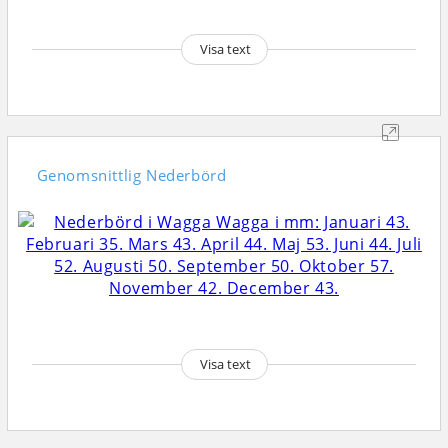
Visa text
Genomsnittlig
Nederbörd
Visa text