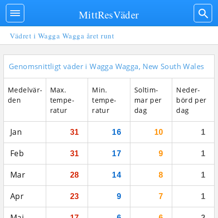
MittResVäder
Vädret i Wagga Wagga året runt
Genomsnittligt väder i Wagga Wagga, New South Wales
Medel­vär­
Max.
Min.
Sol­tim­
Neder­
den
tempe­
tempe­
mar per
börd per
ratur
ratur
dag
dag
Jan
31
16
10
1
Feb
31
17
9
1
Mar
28
14
8
1
Apr
23
9
7
1
Maj
17
6
6
2