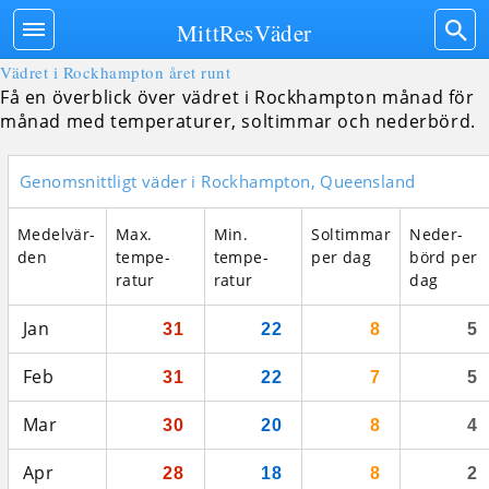
MittResVäder
Vädret i Rockhampton året runt
Få en överblick över vädret i Rockhampton månad för
månad med temperaturer, soltimmar och nederbörd.
Genomsnittligt väder i Rockhampton, Queensland
Medel­vär­
Max.
Min.
Sol­tim­mar
Neder­
den
tempe­
tempe­
per dag
börd per
ratur
ratur
dag
Jan
31
22
8
5
Feb
31
22
7
5
Mar
30
20
8
4
Apr
28
18
8
2