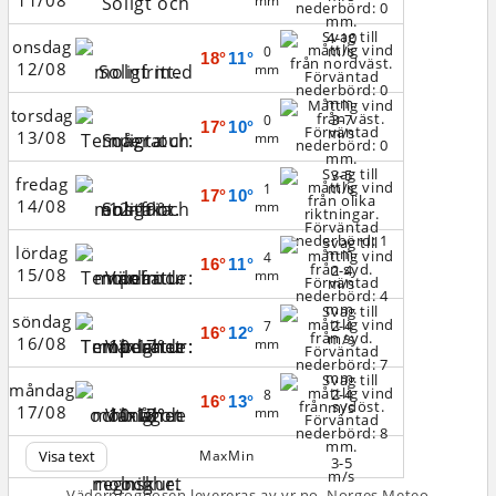
11/08
mm
4-10
onsdag
m/s
0
18°
11°
12/08
mm
torsdag
3-7
0
17°
10°
m/s
13/08
mm
3-5
fredag
m/s
1
17°
10°
14/08
mm
lördag
4
16°
11°
2-4
15/08
mm
m/s
söndag
2-4
7
16°
12°
m/s
16/08
mm
måndag
2-4
8
16°
13°
m/s
17/08
mm
Visa text
Max
Min
3-5
m/s
Väderprognosen levereras av yr.no, Norges Meteo­