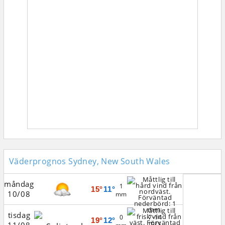
Väderprognos Sydney, New South Wales
måndag
1
15°
11°
10/08
mm
tisdag
7-14
0
19°
12°
m/s