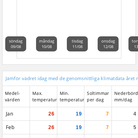
söndag
måndag
tisdag
onsdag
tor
09/08
10/08
11/08
12/08
13
Jämför vädret idag med de genomsnittliga klimatdata året 
Medel­
Max.
Min.
Soltimmar
Nederbör
värden
temperatur
temperatur
per dag
mm/dag
Jan
26
19
7
4
Feb
26
19
7
5