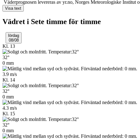
Väderprognosen levereras av yr.no, Norges Meteo­rologiske Institu
Visa text
Vädret i Sete timme för timme
lördag
08/08
Kl. 13
32°
0 mm
3.9 m/s
Kl. 14
32°
0 mm
4.3 m/s
Kl. 15
32°
0 mm