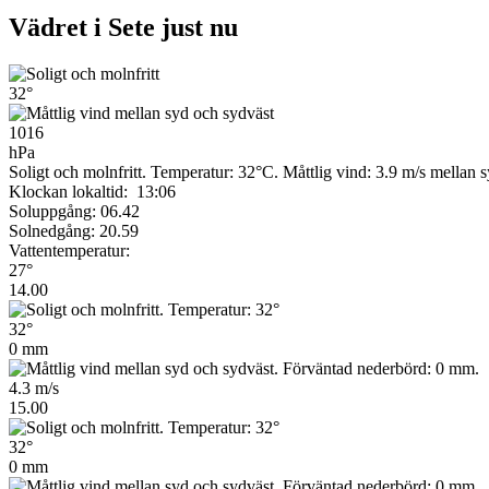
Vädret i Sete just nu
32°
1016
hPa
Soligt och molnfritt. Temperatur: 32°C. Måttlig vind: 3.9 m/s mellan
Klockan lokaltid: 13:06
Soluppgång: 06.42
Solnedgång: 20.59
Vattentemperatur:
27°
14.00
32°
0 mm
4.3 m/s
15.00
32°
0 mm