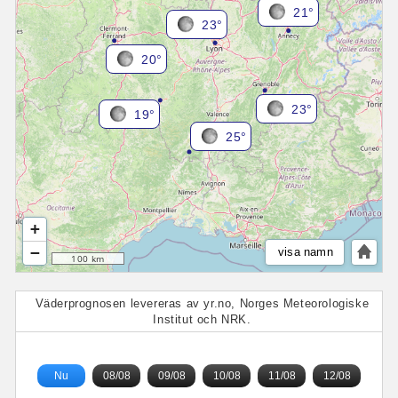
21°
23°
20°
23°
19°
25°
+
−
visa namn
100 km
Väderprognosen levereras av yr.no, Norges Meteorologiske
Institut och NRK.
Nu
08/08
09/08
10/08
11/08
12/08