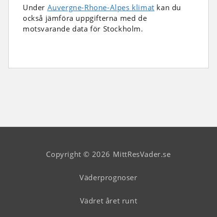
Under
Auvergne-Rhone-Alpes klimat
kan du
också jämföra uppgifterna med de
motsvarande data för Stockholm.
Copyright © 2026 MittResVader.se
Väderprognoser
Vädret året runt