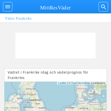
MittResVäder
Väder Frankrike
Vädret i Frankrike idag och väderprognos för
Frankrike.
Leaflet
| ©
OpenStreetMap
contributors