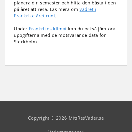
planera din semester och hitta den bästa tiden
på året att resa. Läs mera om
vädret i
Frankrike året runt
.
Under
Frankrikes klimat
kan du också jämföra
uppgifterna med de motsvarande data för
Stockholm.
Copyright © 2026 MittResVader.se