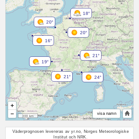
18°
20°
20°
16°
21°
19°
21°
24°
+
−
visa namn
300 km
Väderprognosen levereras av yr.no, Norges Meteorologiske
Institut och NRK.