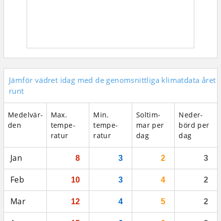
Jämför vädret idag med de genomsnittliga klimatdata året
runt
Medel­vär­
Max.
Min.
Sol­tim­
Neder­
den
tempe­
tempe­
mar per
börd per
ratur
ratur
dag
dag
Jan
8
3
2
3
Feb
10
3
4
2
Mar
12
4
5
2