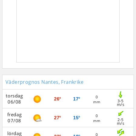
Väderprognos Nantes, Frankrike
torsdag
0
26°
17°
3-5
06/08
mm
m/s
fredag
0
27°
15°
2-5
07/08
mm
m/s
lördag
0