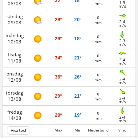
32°
18°
1-5
08/08
mm
m/s
söndag
0
28°
20°
2-4
09/08
mm
m/s
måndag
0
29°
18°
2-3
10/08
mm
m/s
tisdag
0
34°
21°
3-4
11/08
mm
m/s
onsdag
0
36°
26°
2-4
12/08
mm
m/s
torsdag
0
29°
21°
2-4
13/08
mm
m/s
fredag
0
29°
19°
2-4
14/08
mm
m/s
Visa text
Max
Min
Nederbörd
Vind