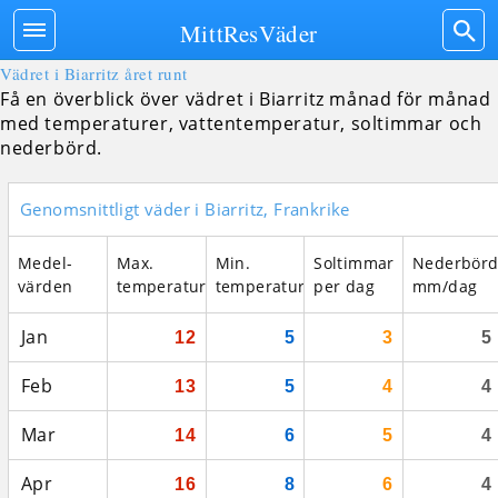
MittResVäder
Vädret i Biarritz året runt
Få en överblick över vädret i Biarritz månad för månad
med temperaturer, vattentemperatur, soltimmar och
nederbörd.
Genomsnittligt väder i Biarritz, Frankrike
Medel­
Max.
Min.
Soltimmar
Nederbör
värden
temperatur
temperatur
per dag
mm/dag
Jan
12
5
3
5
Feb
13
5
4
4
Mar
14
6
5
4
Apr
16
8
6
4