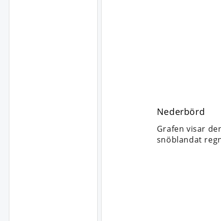
Nederbörd
Grafen visar de
snöblandat regn,