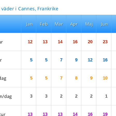
 väder i Cannes, Frankrike
Jan
Feb
Mar
Apr
Maj
Jun
ur
12
13
14
16
20
23
r
5
5
7
9
12
16
dag
5
5
7
8
9
10
m/dag
3
3
2
2
2
1
tur
13
13
13
14
16
19