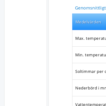
Genomsnittligt
Medel­värden
Max. temperat
Min. temperatu
Soltimmar per 
Nederbörd i m
Vattentempera