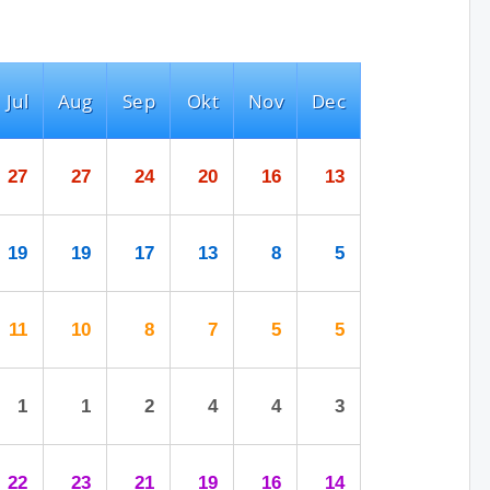
Jul
Aug
Sep
Okt
Nov
Dec
27
27
24
20
16
13
19
19
17
13
8
5
11
10
8
7
5
5
1
1
2
4
4
3
22
23
21
19
16
14