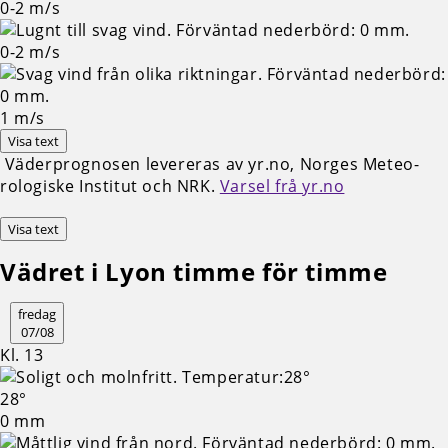
0-2
m/s
0-2
m/s
1
m/s
Visa text
Väderprognosen levereras av yr.no, Norges Meteo­
rologiske Institut och NRK.
Varsel frå yr.no
Visa text
Vädret i Lyon timme för timme
fredag
07/08
Kl. 13
28°
0 mm