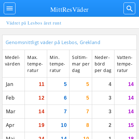
MittResVäder
Vädret på Lesbos året runt
Genomsnittligt väder på Lesbos, Grekland
Medel­
Max.
Min.
Sol­tim­
Neder­
Vatten­
vär­den
tempe­
tempe­
mar per
börd
tempe­
ratur
ratur
dag
per dag
ratur
Jan
11
5
5
4
14
Feb
12
6
5
3
14
Mar
14
7
7
3
14
Apr
19
10
8
2
15
Maj
24
14
10
1
18