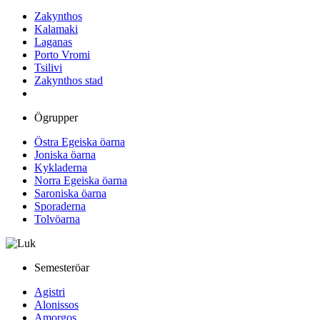
Zakynthos
Kalamaki
Laganas
Porto Vromi
Tsilivi
Zakynthos stad
Ögrupper
Östra Egeiska öarna
Joniska öarna
Kykladerna
Norra Egeiska öarna
Saroniska öarna
Sporaderna
Tolvöarna
Semesteröar
Agistri
Alonissos
Amorgos