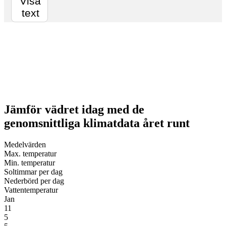
Visa
text
Jämför vädret idag med de
genomsnittliga klimatdata året runt
Medel­vär­den
Max. tempe­ratur
Min. tempe­ratur
Sol­tim­mar per dag
Neder­börd per dag
Vatten­tempe­ratur
Jan
11
5