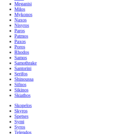
Meganisi
Milos
Mykonos
Naxos
Nisyros
Paros
Patmos
Paxos
Poros
Rhodos
Samos
Samothrake
Santorini
Serifos
Shinoussa
Sifnos
Sikinos
Skiathos
Skopelos
Skyros
Spetses
Symi
Syros
Telendos