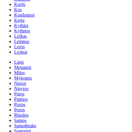
Korfu
Kos
Koufonissi
Kreta
Kythira
Kythnos
Lefkas
Lemnos
Leros
Lesbos
Lipsi
Meganisi
Milos
Mykonos
Naxos
Nisyros
Paros
Patmos
Paxos
Poros
Rhodos
Samos
Samothrake
Santorini