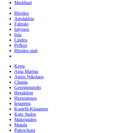
Mastihari
Rhodos
Apolakkia
Faliraki
Ialyssos
Ixia
Lindos
Pefkos
Rhodos stad
Kreta
Agia Marina
Agios Nikolaos
Chania
Georgioupolis
Heraklion
Hersonissos
Ierapetra
Kastelli-Kissamos
Kato Stalos
Makrigialos
Matala
Paleochora