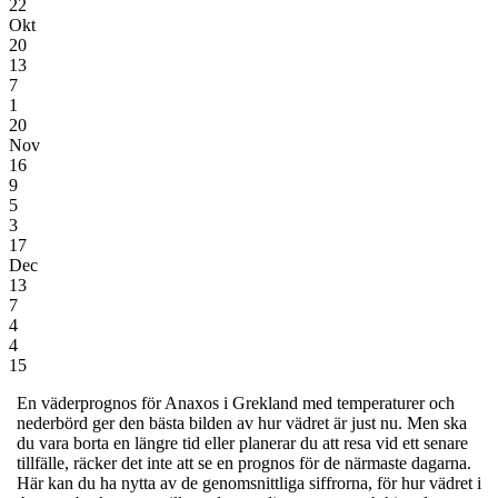
22
Okt
20
13
7
1
20
Nov
16
9
5
3
17
Dec
13
7
4
4
15
En väderprognos för Anaxos i Grekland
med temperaturer och
nederbörd
ger den bästa bilden av hur vädret är just nu. Men ska
du vara borta en längre tid eller planerar du att resa vid ett senare
tillfälle, räcker det inte att se en prognos för de närmaste dagarna.
Här kan du ha nytta av de genomsnittliga siffrorna, för hur vädret i