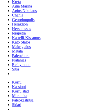
Kreta
Agia Marina
Agios Nikolaos
Chania
Georgioupolis
Heraklion
Hersonissos
Ierapetra
Kastelli-Kissamos
Kato Stalos
Makrigialos
Matala
Paleochora
Platanias
Rethymnon
Sitia
Korfu
Kassiopi
Korfu stad
Moraitika
Paleokastritsa
Sidari