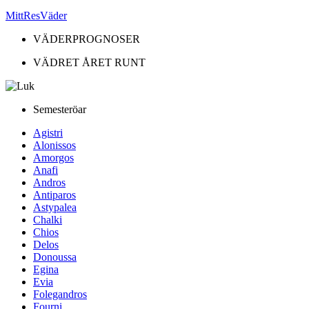
MittResVäder
VÄDERPROGNOSER
VÄDRET ÅRET RUNT
Semesteröar
Agistri
Alonissos
Amorgos
Anafi
Andros
Antiparos
Astypalea
Chalki
Chios
Delos
Donoussa
Egina
Evia
Folegandros
Fourni