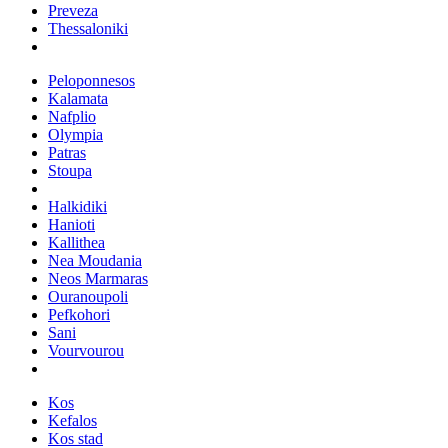
Preveza
Thessaloniki
Peloponnesos
Kalamata
Nafplio
Olympia
Patras
Stoupa
Halkidiki
Hanioti
Kallithea
Nea Moudania
Neos Marmaras
Ouranoupoli
Pefkohori
Sani
Vourvourou
Kos
Kefalos
Kos stad