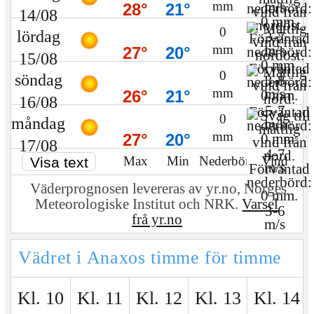
m/s
mm
28°
21°
14/08
0
lördag
3-7
m/s
mm
27°
20°
15/08
0
söndag
3-8
m/s
mm
26°
21°
16/08
5-7
0
måndag
m/s
mm
27°
20°
17/08
4-7
Max
Min
Nederbörd
Vind
Visa text
m/s
Väderprognosen levereras av yr.no, Norges
Meteo­rologiske Institut och NRK.
Varsel
3-6
frå yr.no
m/s
Vädret i Anaxos timme för timme
Kl. 10
Kl. 11
Kl. 12
Kl. 13
Kl. 14