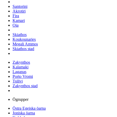
Santorini
Akrotiri
Fira
Kamari
Oia
Skiathos
Koukounaries
Megali Ammos
Skiathos stad
Zakynthos
Kalamaki
Laganas
Porto Vromi
Tsilivi
Zakynthos stad
Ögrupper
Östra Egeiska öarna
Joniska öarna