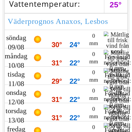
Vattentemperatur:
25°
Väderprognos Anaxos, Lesbos
0
söndag
mm
30°
24°
09/08
0
måndag
mm
31°
22°
10/08
0
tisdag
8-10
m/s
mm
29°
22°
11/08
0
onsdag
7-10
m/s
mm
31°
22°
12/08
0
torsdag
4-9
m/s
mm
31°
22°
13/08
0
fredag
2-7