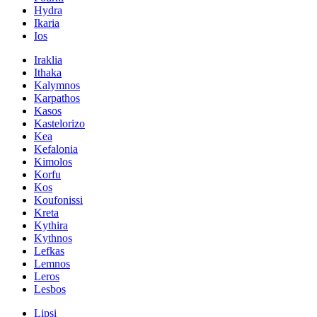
Hydra
Ikaria
Ios
Iraklia
Ithaka
Kalymnos
Karpathos
Kasos
Kastelorizo
Kea
Kefalonia
Kimolos
Korfu
Kos
Koufonissi
Kreta
Kythira
Kythnos
Lefkas
Lemnos
Leros
Lesbos
Lipsi