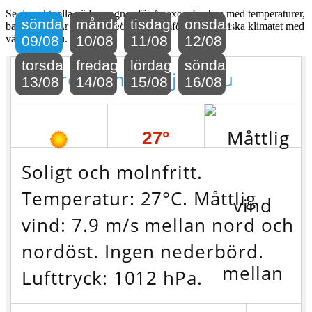
Se den aktuella väderprognos för Anaxos, Lesbos med temperaturer,
söndag
måndag
tisdag
onsdag
badtemperatur och nederbörd och jämför det historiska klimatet med
vädret just nu.
09/08
10/08
11/08
12/08
torsdag
fredag
lördag
söndag
Vädret i Anaxos just nu
13/08
14/08
15/08
16/08
27°
Soligt och molnfritt.
Temperatur: 27°C. Måttlig
vind: 7.9 m/s mellan nord och
nordöst. Ingen nederbörd.
Lufttryck: 1012 hPa.