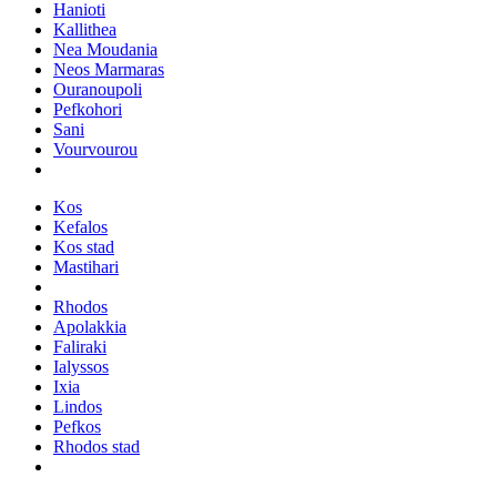
Hanioti
Kallithea
Nea Moudania
Neos Marmaras
Ouranoupoli
Pefkohori
Sani
Vourvourou
Kos
Kefalos
Kos stad
Mastihari
Rhodos
Apolakkia
Faliraki
Ialyssos
Ixia
Lindos
Pefkos
Rhodos stad